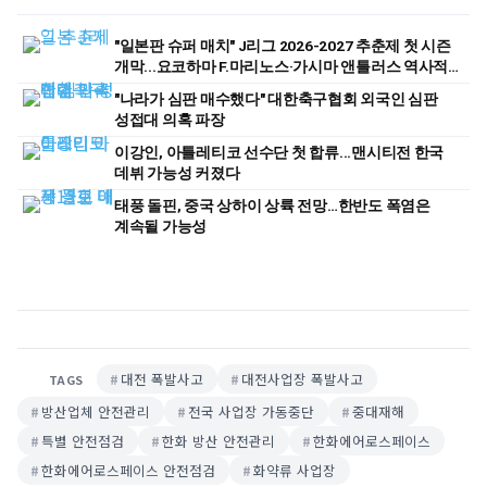
"일본판 슈퍼 매치" J리그 2026-2027 추춘제 첫 시즌
개막...요코하마 F.마리노스·가시마 앤틀러스 역사적
첫 경기
"나라가 심판 매수했다" 대한축구협회 외국인 심판
성접대 의혹 파장
이강인, 아틀레티코 선수단 첫 합류...맨시티전 한국
데뷔 가능성 커졌다
태풍 돌핀, 중국 상하이 상륙 전망…한반도 폭염은
계속될 가능성
대전 폭발사고
대전사업장 폭발사고
TAGS
방산업체 안전관리
전국 사업장 가동중단
중대재해
특별 안전점검
한화 방산 안전관리
한화에어로스페이스
한화에어로스페이스 안전점검
화약류 사업장