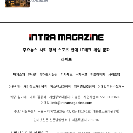
2026.08.09
주요뉴스
사회
경제
스포츠
연예
IT테크
게임
문화
라이프
매체소개
인사말
찾아오시는길
기사제보
독자투고
인트라위키
사이트맵
이용약관
개인정보처리방침
청소년보호정책
저작권보호정책
이메일무단수집거부
의장: 김기태
대표: 김동석
개인정보책임자: 이경은
사업자번호: 553-81-03698
이메일:
info@intramagazine.com
주소: 서울특별시 구로구 디지털로26길 43, R동 1910-1호 (대륭포스트타워8차)
인터넷신문 신문발행번호 ㅣ 서울특별시 아55702
사바나미디어 네트워크
인트라매거진
이슈데이
케이팝포스트
위닥스