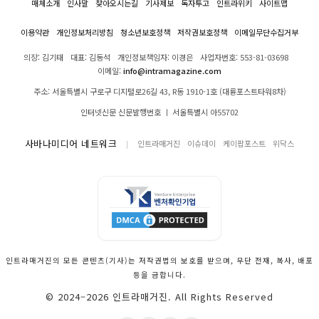
매체소개
인사말
찾아오시는길
기사제보
독자투고
인트라위키
사이트맵
이용약관
개인정보처리방침
청소년보호정책
저작권보호정책
이메일무단수집거부
의장: 김기태
대표: 김동석
개인정보책임자: 이경은
사업자번호: 553-81-03698
이메일:
info@intramagazine.com
주소: 서울특별시 구로구 디지털로26길 43, R동 1910-1호 (대륭포스트타워8차)
인터넷신문 신문발행번호 ㅣ 서울특별시 아55702
사바나미디어 네트워크
인트라매거진
이슈데이
케이팝포스트
위닥스
인트라매거진의 모든 콘텐츠(기사)는 저작권법의 보호를 받으며, 무단 전재, 복사, 배포
등을 금합니다.
© 2024–2026 인트라매거진. All Rights Reserved