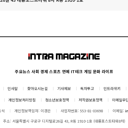
주요뉴스
사회
경제
스포츠
연예
IT테크
게임
문화
라이프
인사말
찾아오시는길
기사제보
독자투고
인트라위키
개인정보처리방침
청소년보호정책
저작권보호정책
이메일무
동석
개인정보책임자: 이경은
사업자번호: 553-81-03698
이메일:
i
주소: 서울특별시 구로구 디지털로26길 43, R동 1910-1호 (대륭포스트타워8차)