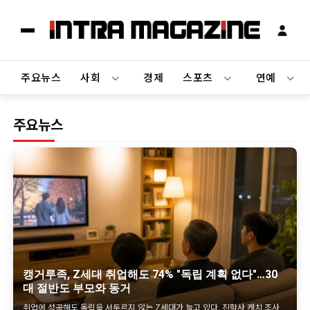
인
트
라
주요뉴스
사회
경제
스포츠
연예
매
거
진
주요뉴스
-
연
예
·
스
포
츠
·
이
슈
속
캥거루족, Z세대 취업해도 74% "독립 계획 없다"…30
보
대 절반도 부모와 동거
매
취업에 성공해도 독립을 서두르지 않는 Z세대가 늘고 있다. 진학사 캐치 조사