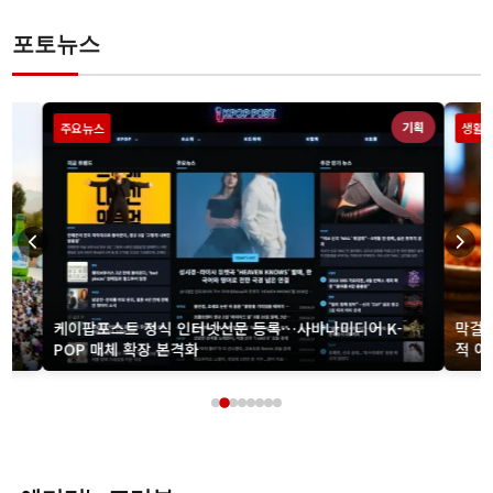
론은 접대 대상으로 지목된 인물 가운데 일본인 심판도 포함됐
다는 보도를 주목했다. 다만 접대 의혹과 당시 경기 결과 사이
포토뉴스
의 연관성은 확인되지 않았다. 대한축구협회 외국인 심판 성접
대 의혹은…
기획
주요뉴스
생활정보
케이팝포스트 정식 인터넷신문 등록…사바나미디어 K-
막걸리 
POP 매체 확장 본격화
적 이유