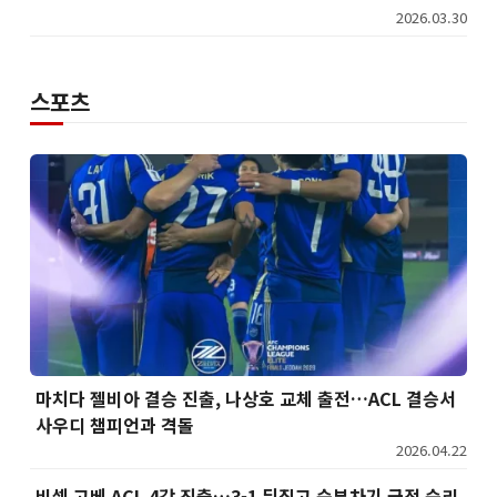
2026.03.30
스포츠
마치다 젤비아 결승 진출, 나상호 교체 출전…ACL 결승서
사우디 챔피언과 격돌
2026.04.22
비셀 고베 ACL 4강 진출…3-1 뒤집고 승부차기 극적 승리