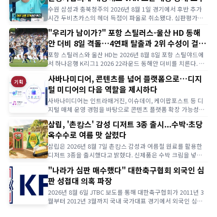
은 어떤 모습인가? 뮤지컬 배우 출신 크리에이터 겸 방송인…
수원 삼성과 충북청주의 2026년 8월 1일 경기에서 후반 추가
시간 두비츠카스의 헤더 득점이 파울로 취소됐다. 심판평가협
의체는 주심 판정이 명백한 오류가 아니어서 VAR이 개입하지
"우리가 남이가?" 포항 스틸러스-울산 HD 동해
않은 것은 정상 절차라고 설명했다. 다만 주심이 경기 종료 직
안 더비 8일 격돌…4연패 탈출과 2위 수성이 걸렸
전 헤드셋으로 어떤 내용을 전달받았는지는 공개되지 않아 논
란은 이어지고 있다. 수원 삼성 골 취소 논란은 어떻게 시작됐
다
포항 스틸러스와 울산 HD는 2026년 8월 8일 포항 스틸야드에
나? 논란은 2026년…
서 하나은행 K리그1 2026 22라운드 동해안 더비를 치른다. 포
항은 리그 4연패 탈출과 순위 반등이 필요하고, 울산은 최근 2
사바나미디어, 콘텐츠를 넘어 플랫폼으로…디지
연승의 흐름을 이어 2위 경쟁에서 우위를 확보해야 한다. 포항
기획
털 미디어의 다음 역할을 제시하다
울산 동해안 더비는 언제 어디서 열리나? 포항 스틸러스와 울
산 HD는 2026년 8월 8일 포항 스틸야드에서 하나은행…
사바나미디어는 인트라매거진, 이슈데이, 케이팝포스트 등 디
지털 매체 운영 경험을 바탕으로 콘텐츠 플랫폼 확장 가능성을
모색하고 있다. 회사는 콘텐츠를 단순 기사 발행물이 아니라 독
삼립, '촌캉스' 감성 디저트 3종 출시...수박·초당
자와 정보를 연결하고, 검색·공유·데이터 축적을 통해 정보 서
옥수수로 여름 맛 살렸다
비스로 발전할 수 있는 자산으로 보고 있다. 핵심은 많은 콘텐
츠를 발행하는 것이 아니라 독자의 필요를 읽고, 콘텐츠를 구조
삼립은 2026년 8월 7일 촌캉스 감성과 여름철 원료를 활용한
화해 다음 행동으로 이어지게…
디저트 3종을 출시했다고 밝혔다. 신제품은 수박 크림을 넣은
수박샌드, 옥수수 달고나 크림을 활용한 옥수수가 달고나, 옥수
"나라가 심판 매수했다" 대한축구협회 외국인 심
수 알갱이와 크림을 더한 바스크 치즈케이크 옥수수를 바치케
판 성접대 의혹 파장
로 구성됐다. 삼립 촌캉스 디저트 3종은 어떤 제품인가? 삼립이
여름철 제철 먹거리와 촌캉스 감성을 결합한 디저트 라인업을
2026년 8월 6일 JTBC 보도를 통해 대한축구협회가 2011년 3
선보였다. 2026년…
월부터 2012년 3월까지 국내 국가대표 경기에서 외국인 심판
등을 상대로 부적절한 접대를 했다는 의혹이 제기됐다. 일본 언