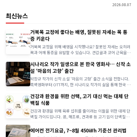
며 1만6500원으로 하루 식비와 교통비를 해결하는 '2026년판 만 원의 행복'
2026.08.07
도전을 제안한다. 박서진 취미방에는 무엇이 들어 있나? KBS 2TV '살림하는
최신뉴스
남자들 시즌2'는 2026년 8월 7일 박서진의 취미방 공개를 예고했다. 박서진
은…
거북목 교정에 좋다는 배영, 잘못된 자세는 목 통
증 키운다
거북목 교정을 위해 배영을 시작했나요? 잘못된 자세는 오히려
목과 어깨 통증을 유발할 수 있습니다. 견갑골과 코어 근육을
활용하는 올바른 배영 자세와 효과적인 지상 근력 운동법을 알
시나리오 작가 일생으로 본 한국 영화사… 신작 소
아보고 부상 없이 교정 효과를 높이세요.
설 ‘마음의 고향’ 출간
박장규 작가의 신작 소설 ‘마음의 고향’ 출간 소식을 전합니다.
흑백영화부터 OTT까지, 한 시나리오 작가의 삶을 통해 한국 영
화의 궤적과 상실의 시대 속 위로를 만나보세요.
건강과 환경을 위한 선택, 고기 대신 먹는 대체 단
백질 식품
건강과 환경을 위해 육류 섭취를 줄이려는 이들을 위한 대체 단
백질 가이드입니다. 콩, 해조류, 견과류 등 고기 없이 단백질을
충분히 보충하는 방법과 영양학적 이점, 식단 구성 시 주의할
점을 자세히 알아봅니다.
에어컨 전기요금, 7~8월 450㎾h 기준선 관리법