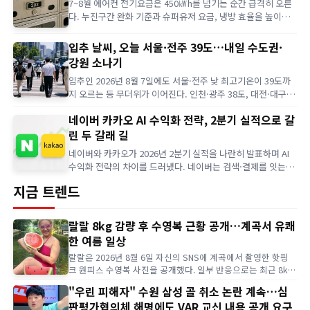
7~8월 에어컨 전기요금은 450㎾h를 넘기는 순간 급격히 오른
다. 누진구간 완화 기준과 슈퍼유저 요금, 냉방 효율을 높이는
운전법을 정리했다.
입추 날씨, 오늘 서울·전주 39도…내일 수도권·
강원 소나기
입추인 2026년 8월 7일에도 서울·전주 낮 최고기온이 39도까
지 오르는 등 무더위가 이어진다. 인천·광주 38도, 대전·대구
37도로 전날과 비슷한 흐름이며, 토요일인 8일에는 수도권과
네이버 카카오 AI 수익화 전략, 2분기 실적으로 갈
강원 내륙 등 일부 지역에 소나기가 예보됐다.
린 두 갈래 길
네이버와 카카오가 2026년 2분기 실적을 나란히 발표하며 AI
수익화 전략의 차이를 드러냈다. 네이버는 검색·결제를 잇는
'실행형 AI', 카카오는 카카오톡 안에서 실행으로 이어지는 '의
지금 트렌드
도경제'를 앞세웠다.
랄랄 8kg 감량 후 수영복 근황 공개…계곡서 유쾌
한 여름 일상
랄랄은 2026년 8월 6일 자신의 SNS에 계곡에서 촬영한 핫핑
크 원피스 수영복 사진을 공개했다. 일부 반응으로는 최근 8kg
감량 사실을 공개했던 랄랄의 달라진 근황에 관심이 이어졌다.
"우린 피해자" 수원 삼성 골 취소 논란 계속…심
랄랄은 앞서 체중이 68.55kg이라고 인증했으며 목표 체중을
판평가협의체 해명에도 VAR 교신 내용 공개 요구
50kg으로 제시한 바 있다. 랄랄이 8월 6일 공개한 수영복 사진