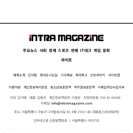
주요뉴스
사회
경제
스포츠
연예
IT테크
게임
문화
라이프
매체소개
인사말
찾아오시는길
기사제보
독자투고
인트라위키
사이트맵
이용약관
개인정보처리방침
청소년보호정책
저작권보호정책
이메일무단수집거부
의장: 김기태
대표: 김동석
개인정보책임자: 이경은
사업자번호: 553-81-03698
이메일:
info@intramagazine.com
주소: 서울특별시 구로구 디지털로26길 43, R동 1910-1호 (대륭포스트타워8차)
인터넷신문 신문발행번호 ㅣ 서울특별시 아55702