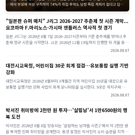
거
에서 부모와 사는 구직자의 74%가 취업 후에도 당장 독립 계획이 없다고 답했
진
으며, 통계청 통계개발원 자료를 보면 30대 후반 미혼 인구의 절반도 여전히 부
모와 함께 살고 있다.
"일본판 슈퍼 매치" J리그 2026-2027 추춘제 첫 시즌 개막...
요코하마 F.마리노스·가시마 앤틀러스 역사적 첫 경기
일본 J리그는 2026년 8월 7일 2026-2027시즌부터 기존 춘추제를 벗어나 추
춘제 정규 시즌을 시작한다. J1은 2026년 12월 19일까지 진행한 뒤 겨울 휴식
기에 들어가 2027년 2월 13일 재개하고, 2027년 6월 6일 38라운드를 끝으로
2026.08.07
시즌을 마친다. J리그 2026-2027 추춘제 첫 시즌이 2026년 8월 7일 개막한다
일본 프로축구의 달력이 바뀐다. J리그는 2026년 8월 7일…
대전시교육청, 어린이집 30곳 회계 점검…유보통합 실행 기반
강화
대전시교육청은 2026년 8월부터 3개월간 지역 어린이집 30곳을 대상으로 유
보통합 실행기반 강화 사업의 회계 모니터링을 실시한다. 9곳은 자치구와 합
동으로 점검하고 나머지 21곳은 교육청이 자체 점검한다. 점검 결과를 토대로
2026.08.07
어린이집 전용 회계 매뉴얼도 제작·보급할 예정이다. 대전시교육청 어린이집
회계 점검은 왜 실시하나? 대전시교육청이 유보통합을 안정적으로 추진하기
박서진 취미방에 2천만 원 투자…'살림남'서 1만6500원의 행
위한 현장 점검에 나선다. 대전시교육청은 2026년 8월부터…
복 도전
박서진은 2026년 8월 8일 방송되는 '살림하는 남자들 시즌2'에서 약 2천만 원
을 투자한 민화 취미방을 공개한다. 동생 효정은 박서진의 소비 습관을 지적하