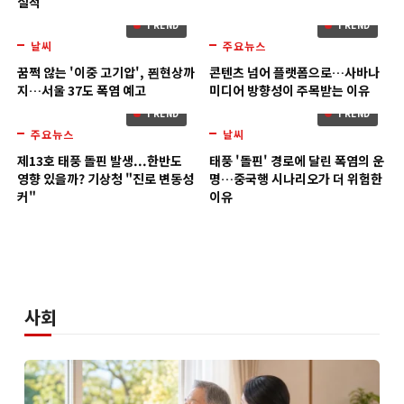
실적
TREND
TREND
날씨
주요뉴스
3
4
기획
꿈쩍 않는 '이중 고기압', 푄현상까
콘텐츠 넘어 플랫폼으로…사바나
지…서울 37도 폭염 예고
미디어 방향성이 주목받는 이유
TREND
TREND
주요뉴스
날씨
5
6
제13호 태풍 돌핀 발생...한반도
태풍 '돌핀' 경로에 달린 폭염의 운
영향 있을까? 기상청 "진로 변동성
명…중국행 시나리오가 더 위험한
커"
이유
사회