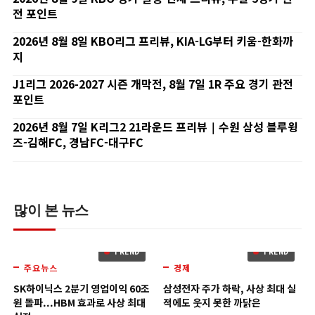
전 포인트
2026년 8월 8일 KBO리그 프리뷰, KIA-LG부터 키움-한화까
지
J1리그 2026-2027 시즌 개막전, 8월 7일 1R 주요 경기 관전
포인트
2026년 8월 7일 K리그2 21라운드 프리뷰｜수원 삼성 블루윙
즈-김해FC, 경남FC-대구FC
많이 본 뉴스
TREND
TREND
주요뉴스
경제
1
2
SK하이닉스 2분기 영업이익 60조
삼성전자 주가 하락, 사상 최대 실
원 돌파...HBM 효과로 사상 최대
적에도 웃지 못한 까닭은