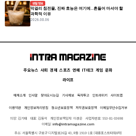
생활정보
막걸리 침전물, 진짜 효능은 여기에…흔들어 마셔야 할
과학적 이유
2026.08.06
주요뉴스
사회
경제
스포츠
연예
IT테크
게임
문화
라이프
매체소개
인사말
찾아오시는길
기사제보
독자투고
인트라위키
사이트맵
이용약관
개인정보처리방침
청소년보호정책
저작권보호정책
이메일무단수집거부
의장: 김기태
대표: 김동석
개인정보책임자: 이경은
사업자번호: 553-81-03698
이메일:
info@intramagazine.com
주소: 서울특별시 구로구 디지털로26길 43, R동 1910-1호 (대륭포스트타워8차)