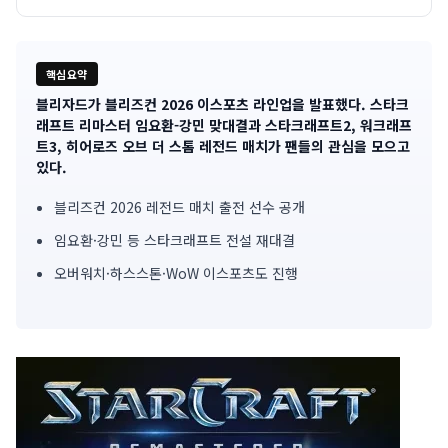
핵심요약
블리자드가 블리즈컨 2026 이스포츠 라인업을 발표했다. 스타크
기
래프트 리마스터 임요환-강민 맞대결과 스타크래프트2, 워크래프
트3, 히어로즈 오브 더 스톰 레전드 매치가 팬들의 관심을 모으고
사
있다.
핵
블리즈컨 2026 레전드 매치 출전 선수 공개
심
임요환·강민 등 스타크래프트 전설 재대결
요
오버워치·하스스톤·WoW 이스포츠도 진행
약