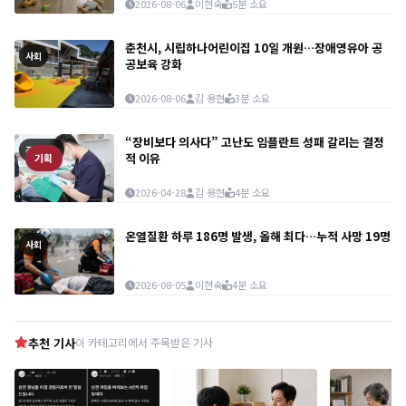
2026-08-06
이현숙
5분 소요
춘천시, 시립하나어린이집 10일 개원…장애영유아 공
사회
공보육 강화
2026-08-06
김 용현
3분 소요
“장비보다 의사다” 고난도 임플란트 성패 갈리는 결정
주요뉴스
적 이유
기획
2026-04-28
김 용현
4분 소요
온열질환 하루 186명 발생, 올해 최다…누적 사망 19명
사회
2026-08-05
이현숙
4분 소요
추천 기사
이 카테고리에서 주목받은 기사