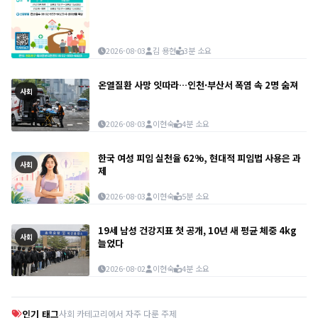
2026-08-03
김 용현
3분 소요
온열질환 사망 잇따라…인천·부산서 폭염 속 2명 숨져
사회
2026-08-03
이현숙
4분 소요
한국 여성 피임 실천율 62%, 현대적 피임법 사용은 과
사회
제
2026-08-03
이현숙
5분 소요
19세 남성 건강지표 첫 공개, 10년 새 평균 체중 4kg
사회
늘었다
2026-08-02
이현숙
4분 소요
인기 태그
사회 카테고리에서 자주 다룬 주제