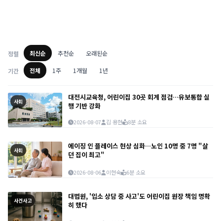
고속도로 착오진출 15분 내 재진입하면 2026년 10월부터 기본요금 면제
인천공항 로봇 31대 본격 운영, 체크인·안내·도슨트까지 맡는다
고속버스 ‘노숙자 탑승 불가’ 논란…공공교통 어디까지 제한할 수 있나
청각장애인에게 전화 상담만 요구…인권위 “명백한 장애인 차별”
최신순
추천순
오래된순
정렬
전체
1주
1개월
1년
기간
대전시교육청, 어린이집 30곳 회계 점검…유보통합 실
사회
행 기반 강화
2026-08-07
김 용현
8분 소요
에이징 인 플레이스 현상 심화…노인 10명 중 7명 "살
사회
던 집이 최고"
2026-08-06
이현숙
6분 소요
대법원, '입소 상담 중 사고'도 어린이집 원장 책임 명확
사건사고
히 했다