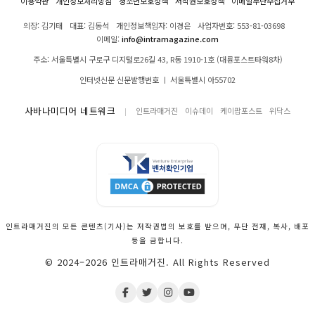
이용약관
개인정보처리방침
청소년보호정책
저작권보호정책
이메일무단수집거부
의장: 김기태
대표: 김동석
개인정보책임자: 이경은
사업자번호: 553-81-03698
이메일:
info@intramagazine.com
주소: 서울특별시 구로구 디지털로26길 43, R동 1910-1호 (대륭포스트타워8차)
인터넷신문 신문발행번호 ㅣ 서울특별시 아55702
사바나미디어 네트워크
인트라매거진
이슈데이
케이팝포스트
위닥스
인트라매거진의 모든 콘텐츠(기사)는 저작권법의 보호를 받으며, 무단 전재, 복사, 배포
등을 금합니다.
© 2024–2026 인트라매거진. All Rights Reserved