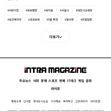
#어린이집
#유보통합
#유치원
#서울시
#대전시교육청
#보건복지부
#공공보육
#5월 폭염
#열사병
#온열질환
더보기
주요뉴스
사회
경제
스포츠
연예
IT테크
게임
문화
라이프
매체소개
인사말
찾아오시는길
기사제보
독자투고
인트라위키
사이트맵