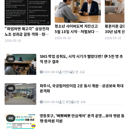
청소년 사이버도박 자진신고
황혼이혼 급증한
"파업하면 해고각" 삼성전자
5월 18일 시작…처벌보다 치
30년 넘게 산 
노조 성과급 갈등 격화…현대
유 중심 전환
많았다
2026-05-16
2026-05-16
차·기아 직원들 경고 나온 이
2026-05-18
유
SNS 학업 성취도, 시작 시기가 빨랐다면? 伊 5천 명 추
사회
적 연구 결과
2026-08-04
이현숙
7분 소요
파주시, 국공립어린이집 2곳 동시 개원…공공보육 확대
사회
본격화
2026-08-04
김 용현
3분 소요
영등포구, '삐뽀삐뽀 안심케어' 본격 운영...유아 병원 동
사회
행·등하원 지원