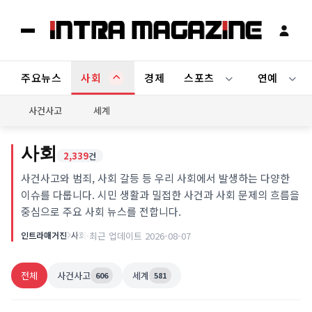
주요뉴스
사회
경제
스포츠
연예
사건사고
세계
사회
2,339
건
사건사고와 범죄, 사회 갈등 등 우리 사회에서 발생하는 다양한
이슈를 다룹니다. 시민 생활과 밀접한 사건과 사회 문제의 흐름을
중심으로 주요 사회 뉴스를 전합니다.
인트라매거진
사회
·
최근 업데이트 2026-08-07
사회
서울형 안심 산후조리원 신청 조건은? 2주 250만 원·2026
전체
사건사고
세계
606
581
년 6월 8일 예약 시작
2026-05-19