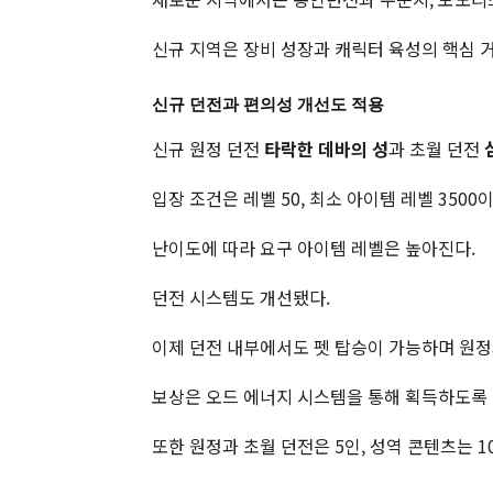
신규 지역은 장비 성장과 캐릭터 육성의 핵심 
신규 던전과 편의성 개선도 적용
신규 원정 던전
타락한 데바의 성
과 초월 던전
입장 조건은 레벨 50, 최소 아이템 레벨 3500이
난이도에 따라 요구 아이템 레벨은 높아진다.
던전 시스템도 개선됐다.
이제 던전 내부에서도 펫 탑승이 가능하며 원정
보상은 오드 에너지 시스템을 통해 획득하도록
또한 원정과 초월 던전은 5인, 성역 콘텐츠는 1