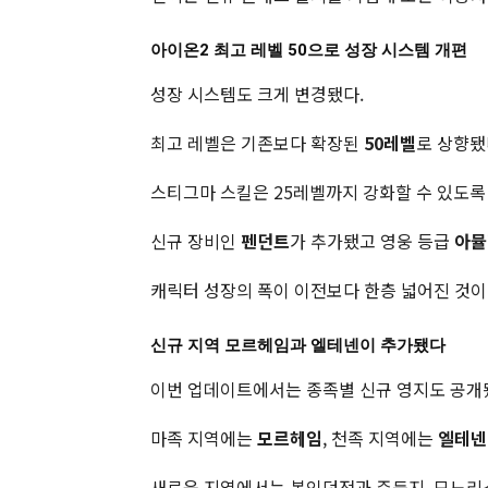
아이온2 최고 레벨 50으로 성장 시스템 개편
성장 시스템도 크게 변경됐다.
최고 레벨은 기존보다 확장된
50레벨
로 상향됐
스티그마 스킬은 25레벨까지 강화할 수 있도록
신규 장비인
펜던트
가 추가됐고 영웅 등급
아뮬
캐릭터 성장의 폭이 이전보다 한층 넓어진 것이
신규 지역 모르헤임과 엘테넨이 추가됐다
이번 업데이트에서는 종족별 신규 영지도 공개
마족 지역에는
모르헤임
, 천족 지역에는
엘테넨
새로운 지역에서는 봉인던전과 주둔지, 모노리스