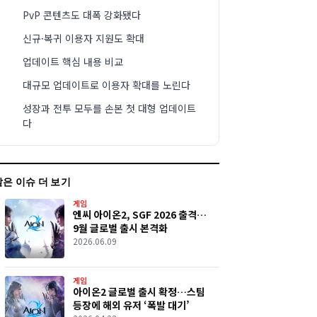
PvP 콘텐츠도 대폭 강화됐다
신규·복귀 이용자 지원도 확대
업데이트 핵심 내용 비교
대규모 업데이트로 이용자 확대를 노린다
성장과 전투 모두를 손본 첫 대형 업데이트
다
같은 이슈 더 보기
게임
엔씨 아이온2, SGF 2026 출격…
9월 글로벌 출시 본격화
2026.06.09
게임
아이온2 글로벌 출시 확정…스팀
등장에 해외 유저 ‘폭발 대기’