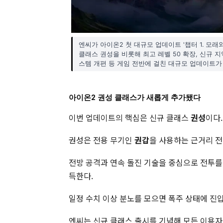
엔씨가 아이온2 첫 대규모 업데이트 '챕터 1. 모래
클래스 권성을 비롯해 최고 레벨 50 확장, 신규 지역
스템 개편 등 게임 전반에 걸친 대규모 업데이트가 진
아이온2 권성 클래스가 새롭게 추가됐다
이번 업데이트의 핵심은 신규 클래스
권성
이다.
권성은 전용 무기인
권갑
을 사용하는 근거리 전
전방 공격과 연속 돌진 기술을 중심으로 전투를
득한다.
일정 수치 이상 분노를 모으면 폭주 상태에 진입
엔씨는 신규 클래스 출시를 기념해 모든 이용자