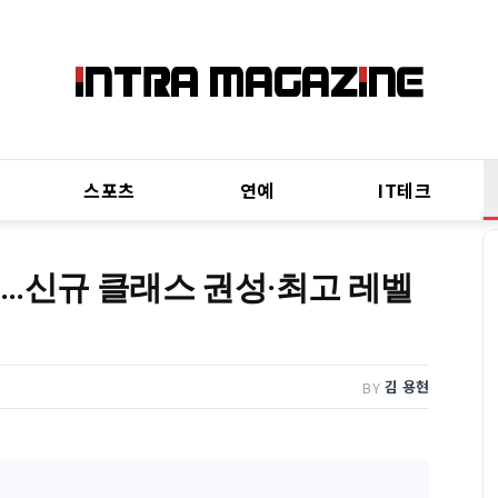
스포츠
연예
IT테크
…신규 클래스 권성·최고 레벨
김 용현
BY