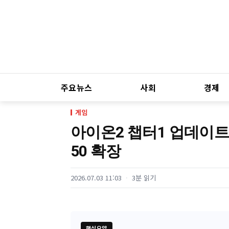
주요뉴스
사회
경제
게임
아이온2 챕터1 업데이트
50 확장
2026.07.03 11:03
3분 읽기
핵심요약