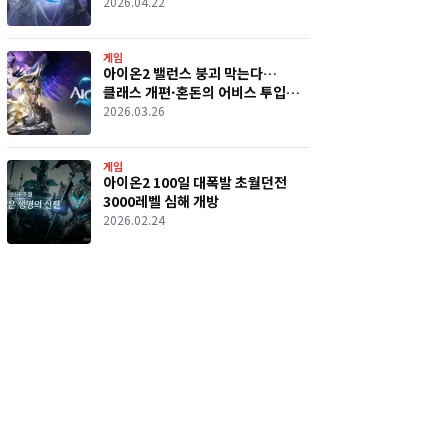
2026.04.22
게임
아이온2 밸런스 붕괴 막는다…
클래스 개편·혼돈의 어비스 투입
‘전투 판도 대격변’
2026.03.26
게임
아이온2 100일 대폭발 초월던전
3000레벨 심해 개방
2026.02.24