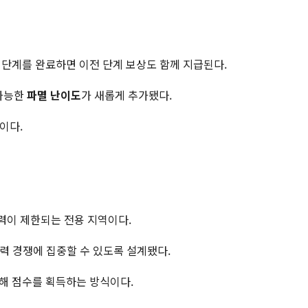
 단계를 완료하면 이전 단계 보상도 함께 지급된다.
 가능한
파멸 난이도
가 새롭게 추가됐다.
이다.
력이 제한되는 전용 지역이다.
력 경쟁에 집중할 수 있도록 설계됐다.
령해 점수를 획득하는 방식이다.