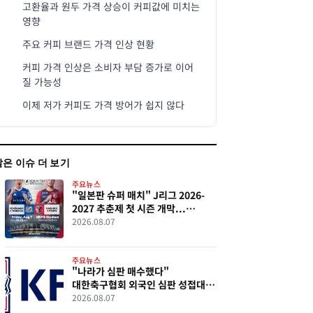
고환율과 원두 가격 상승이 커피값에 미치는
영향
주요 커피 브랜드 가격 인상 현황
커피 가격 인상은 소비자 부담 증가로 이어
질 가능성
이제 저가 커피도 가격 방어가 쉽지 않다
같은 이슈 더 보기
주요뉴스
"일본판 슈퍼 매치" J리그 2026-
2027 추춘제 첫 시즌 개막...
요코하마 F.마리노스·가시마
2026.08.07
앤틀러스 역사적 첫 경기
주요뉴스
"나라가 심판 매수했다"
대한축구협회 외국인 심판 성접대
의혹 파장
2026.08.07