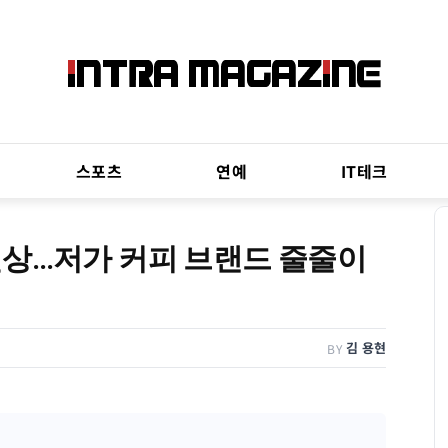
스포츠
연예
IT테크
인상…저가 커피 브랜드 줄줄이
김 용현
BY