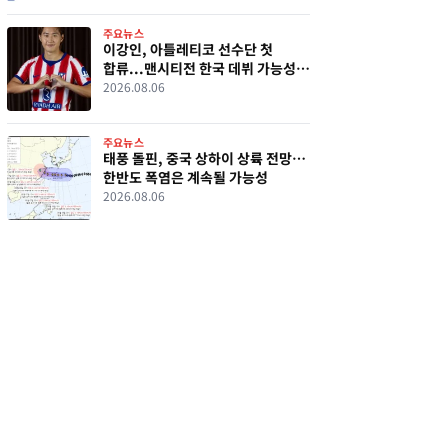
주요뉴스
이강인, 아틀레티코 선수단 첫
합류...맨시티전 한국 데뷔 가능성
커졌다
2026.08.06
주요뉴스
태풍 돌핀, 중국 상하이 상륙 전망…
한반도 폭염은 계속될 가능성
2026.08.06