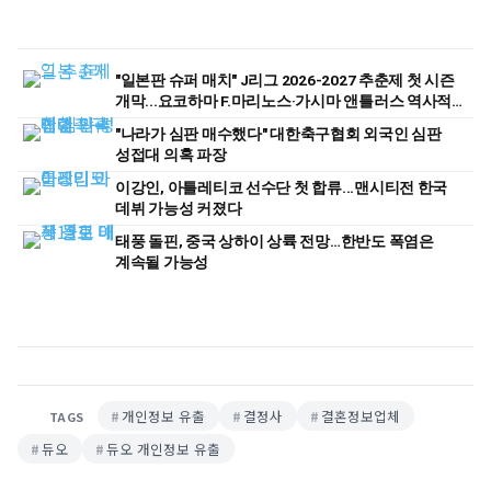
"일본판 슈퍼 매치" J리그 2026-2027 추춘제 첫 시즌
개막...요코하마 F.마리노스·가시마 앤틀러스 역사적
첫 경기
"나라가 심판 매수했다" 대한축구협회 외국인 심판
성접대 의혹 파장
이강인, 아틀레티코 선수단 첫 합류...맨시티전 한국
데뷔 가능성 커졌다
태풍 돌핀, 중국 상하이 상륙 전망…한반도 폭염은
계속될 가능성
개인정보 유출
결정사
결혼정보업체
TAGS
듀오
듀오 개인정보 유출