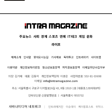
주요뉴스
사회
경제
스포츠
연예
IT테크
게임
문화
라이프
매체소개
인사말
찾아오시는길
기사제보
독자투고
인트라위키
사이트맵
이용약관
개인정보처리방침
청소년보호정책
저작권보호정책
이메일무단수집거부
의장: 김기태
대표: 김동석
개인정보책임자: 이경은
사업자번호: 553-81-03698
이메일:
info@intramagazine.com
주소: 서울특별시 구로구 디지털로26길 43, R동 1910-1호 (대륭포스트타워8차)
인터넷신문 신문발행번호 ㅣ 서울특별시 아55702
사바나미디어 네트워크
인트라매거진
이슈데이
케이팝포스트
위닥스