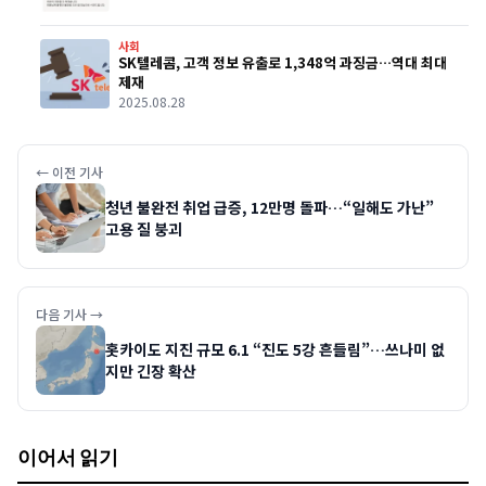
사회
SK텔레콤, 고객 정보 유출로 1,348억 과징금…역대 최대
제재
2025.08.28
← 이전 기사
청년 불완전 취업 급증, 12만명 돌파…“일해도 가난”
고용 질 붕괴
다음 기사 →
홋카이도 지진 규모 6.1 “진도 5강 흔들림”…쓰나미 없
지만 긴장 확산
이어서 읽기