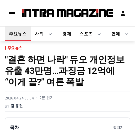
주요뉴스
사회
경제
스포츠
연예
주요뉴스
"결혼 하면 나락" 듀오 개인정보
유출 43만명…과징금 12억에
“이게 끝?” 여론 폭발
2분 읽기
2026.04.24 09:34
김 용현
BY
목차
펼치기