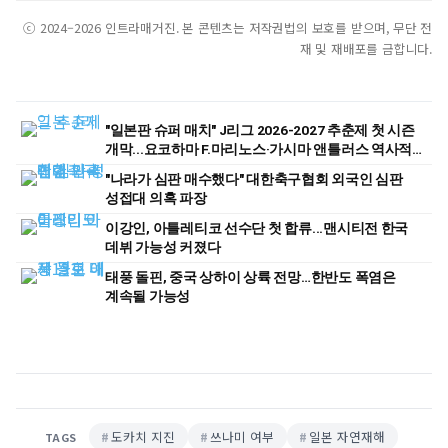
ⓒ 2024–2026 인트라매거진. 본 콘텐츠는 저작권법의 보호를 받으며, 무단 전
재 및 재배포를 금합니다.
"일본판 슈퍼 매치" J리그 2026-2027 추춘제 첫 시즌
개막...요코하마 F.마리노스·가시마 앤틀러스 역사적
첫 경기
"나라가 심판 매수했다" 대한축구협회 외국인 심판
성접대 의혹 파장
이강인, 아틀레티코 선수단 첫 합류...맨시티전 한국
데뷔 가능성 커졌다
태풍 돌핀, 중국 상하이 상륙 전망…한반도 폭염은
계속될 가능성
도카치 지진
쓰나미 여부
일본 자연재해
TAGS