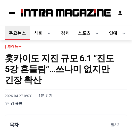
주요뉴스
사회
경제
스포츠
연예
주요뉴스
홋카이도 지진 규모 6.1 “진도
5강 흔들림”…쓰나미 없지만
긴장 확산
1분 읽기
2026.04.27 09:31
김 용현
BY
목차
펼치기