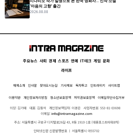
시나리오 작가 일생으로 본 한국 영화사… 신작 소설
‘마음의 고향’ 출간
2026.08.08
주요뉴스
사회
경제
스포츠
연예
IT테크
게임
문화
라이프
매체소개
인사말
찾아오시는길
기사제보
독자투고
인트라위키
사이트맵
이용약관
개인정보처리방침
청소년보호정책
저작권보호정책
이메일무단수집거부
의장: 김기태
대표: 김동석
개인정보책임자: 이경은
사업자번호: 553-81-03698
이메일:
info@intramagazine.com
주소: 서울특별시 구로구 디지털로26길 43, R동 1910-1호 (대륭포스트타워8차)
인터넷신문 신문발행번호 ㅣ 서울특별시 아55702