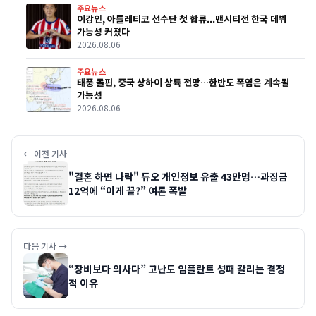
주요뉴스
이강인, 아틀레티코 선수단 첫 합류...맨시티전 한국 데뷔
가능성 커졌다
2026.08.06
주요뉴스
태풍 돌핀, 중국 상하이 상륙 전망…한반도 폭염은 계속될
가능성
2026.08.06
← 이전 기사
"결혼 하면 나락" 듀오 개인정보 유출 43만명…과징금
12억에 “이게 끝?” 여론 폭발
다음 기사 →
“장비보다 의사다” 고난도 임플란트 성패 갈리는 결정
적 이유