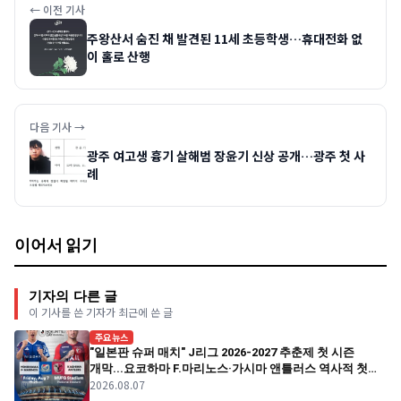
← 이전 기사
주왕산서 숨진 채 발견된 11세 초등학생…휴대전화 없
이 홀로 산행
다음 기사 →
광주 여고생 흉기 살해범 장윤기 신상 공개…광주 첫 사
례
이어서 읽기
기자의 다른 글
이 기사를 쓴 기자가 최근에 쓴 글
주요뉴스
"일본판 슈퍼 매치" J리그 2026-2027 추춘제 첫 시즌
개막...요코하마 F.마리노스·가시마 앤틀러스 역사적 첫
2026.08.07
경기