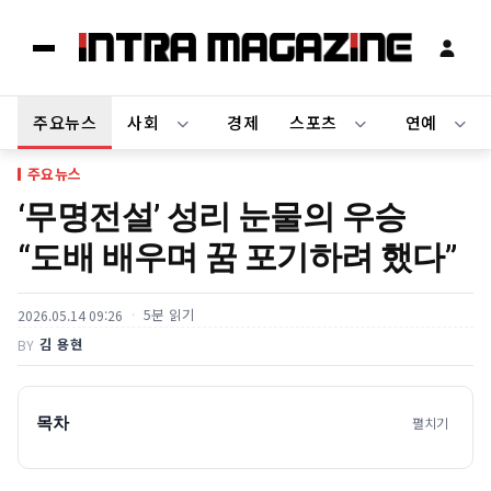
주요뉴스
사회
경제
스포츠
연예
주요뉴스
‘무명전설’ 성리 눈물의 우승
“도배 배우며 꿈 포기하려 했다”
5분 읽기
2026.05.14 09:26
김 용현
BY
목차
펼치기