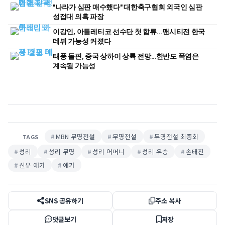
첫 경기
"나라가 심판 매수했다" 대한축구협회 외국인 심판
성접대 의혹 파장
이강인, 아틀레티코 선수단 첫 합류...맨시티전 한국
데뷔 가능성 커졌다
태풍 돌핀, 중국 상하이 상륙 전망…한반도 폭염은
계속될 가능성
MBN 무명전설
무명전설
무명전설 최종회
TAGS
성리
성리 무명
성리 어머니
성리 우승
손태진
신유 애가
애가
SNS 공유하기
주소 복사
댓글보기
저장