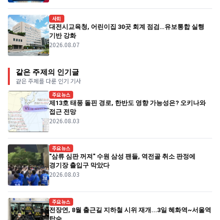
사회
대전시교육청, 어린이집 30곳 회계 점검…유보통합 실행
기반 강화
2026.08.07
같은 주제의 인기글
같은 주제를 다룬 인기 기사
주요뉴스
제13호 태풍 돌핀 경로, 한반도 영향 가능성은? 오키나와
접근 전망
2026.08.03
주요뉴스
"삼류 심판 꺼져" 수원 삼성 팬들, 역전골 취소 판정에
경기장 출입구 막았다
2026.08.03
주요뉴스
전장연, 8월 출근길 지하철 시위 재개...3일 혜화역~서울역
탑승