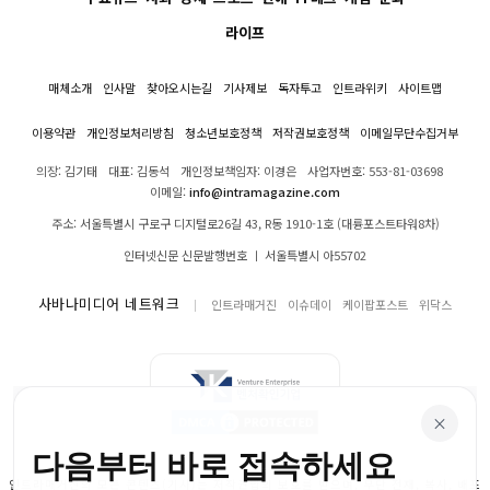
라이프
매체소개
인사말
찾아오시는길
기사제보
독자투고
인트라위키
사이트맵
이용약관
개인정보처리방침
청소년보호정책
저작권보호정책
이메일무단수집거부
의장: 김기태
대표: 김동석
개인정보책임자: 이경은
사업자번호: 553-81-03698
이메일:
info@intramagazine.com
주소: 서울특별시 구로구 디지털로26길 43, R동 1910-1호 (대륭포스트타워8차)
인터넷신문 신문발행번호 ㅣ 서울특별시 아55702
사바나미디어 네트워크
인트라매거진
이슈데이
케이팝포스트
위닥스
×
다음부터 바로 접속하세요
인트라매거진의 모든 콘텐츠(기사)는 저작권법의 보호를 받으며, 무단 전재, 복사, 배포