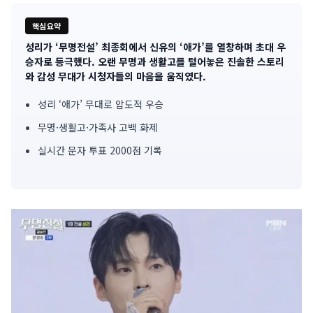
핵심요약
성리가 ‘무명전설’ 최종회에서 신유의 ‘애가’를 열창하며 초대 우
기
승자로 등극했다. 오랜 무명과 생활고를 털어놓은 진솔한 스토리
와 감성 무대가 시청자들의 마음을 움직였다.
사
성리 ‘애가’ 무대로 압도적 우승
핵
무명·생활고·가족사 고백 화제
심
실시간 문자 투표 2000점 기록
요
약