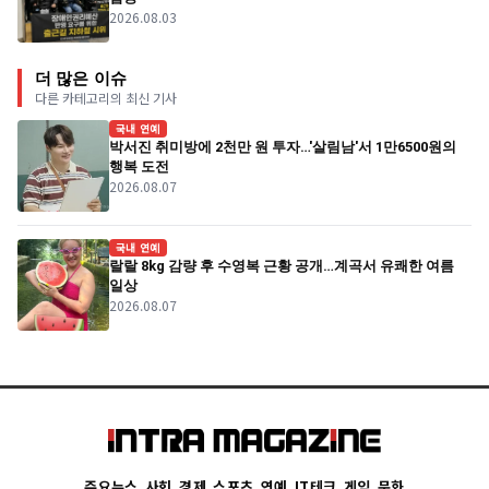
2026.08.03
더 많은 이슈
다른 카테고리의 최신 기사
국내 연예
박서진 취미방에 2천만 원 투자…'살림남'서 1만6500원의
행복 도전
2026.08.07
국내 연예
랄랄 8kg 감량 후 수영복 근황 공개…계곡서 유쾌한 여름
일상
2026.08.07
주요뉴스
사회
경제
스포츠
연예
IT테크
게임
문화