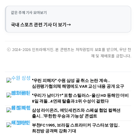
같은 주제 기사 모아보기
국내 스포츠 관련 기사 더 보기
ⓒ 2024–2026 인트라매거진. 본 콘텐츠는 저작권법의 보호를 받으며, 무단 전
재 및 재배포를 금합니다.
"우린 피해자" 수원 삼성 골 취소 논란 계속…
심판평가협의체 해명에도 VAR 교신 내용 공개 요구
"우리가 남이가?" 포항 스틸러스-울산 HD 동해안 더비
8일 격돌…4연패 탈출과 2위 수성이 걸렸다
삼성 라이온즈, 에잇세컨즈와 스페셜 협업 컬렉션
출시...'무한한 우승과 가능성' 콘셉트
부천FC1995, 브라질 스트라이커 구스타보 영입..
최전방 공격력 강화 기대