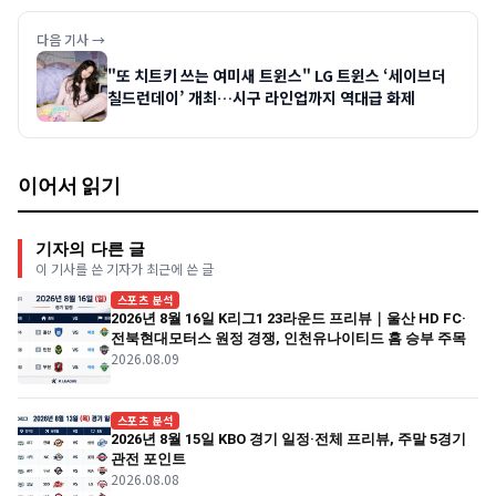
다음 기사 →
"또 치트키 쓰는 여미새 트윈스" LG 트윈스 ‘세이브더
칠드런데이’ 개최…시구 라인업까지 역대급 화제
이어서 읽기
기자의 다른 글
이 기사를 쓴 기자가 최근에 쓴 글
스포츠 분석
2026년 8월 16일 K리그1 23라운드 프리뷰｜울산 HD FC·
전북현대모터스 원정 경쟁, 인천유나이티드 홈 승부 주목
2026.08.09
스포츠 분석
2026년 8월 15일 KBO 경기 일정·전체 프리뷰, 주말 5경기
관전 포인트
2026.08.08