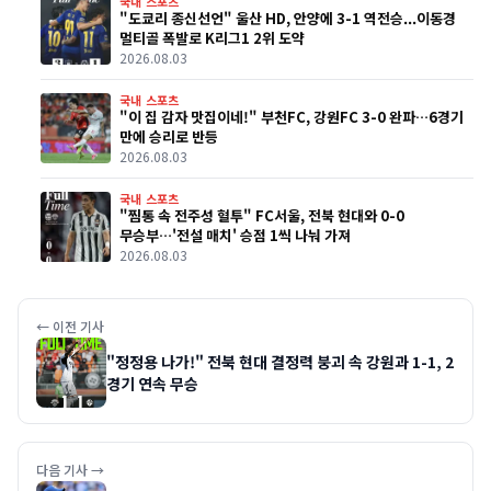
국내 스포츠
"도쿄리 종신선언" 울산 HD, 안양에 3-1 역전승...이동경
멀티골 폭발로 K리그1 2위 도약
2026.08.03
국내 스포츠
"이 집 감자 맛집이네!" 부천FC, 강원FC 3-0 완파…6경기
만에 승리로 반등
2026.08.03
국내 스포츠
"찜통 속 전주성 혈투" FC서울, 전북 현대와 0-0
무승부…'전설 매치' 승점 1씩 나눠 가져
2026.08.03
← 이전 기사
"정정용 나가!" 전북 현대 결정력 붕괴 속 강원과 1-1, 2
경기 연속 무승
다음 기사 →