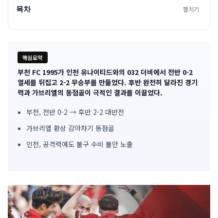
목차
펼치기
핵심요약
부천 FC 1995가 인천 유나이티드와의 032 더비에서 전반 0-2
기
열세를 뒤집고 2-2 무승부를 만들었다. 후반 완전히 달라진 경기
력과 가브리엘의 동점골이 극적인 결과를 이끌었다.
사
부천, 전반 0-2 → 후반 2-2 대반전
핵
가브리엘 환상 감아차기 동점골
심
인천, 공격력에도 불구 수비 불안 노출
요
약