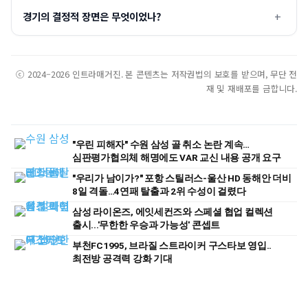
경기의 결정적 장면은 무엇이었나?
ⓒ 2024–2026 인트라매거진. 본 콘텐츠는 저작권법의 보호를 받으며, 무단 전
재 및 재배포를 금합니다.
"우린 피해자" 수원 삼성 골 취소 논란 계속…
심판평가협의체 해명에도 VAR 교신 내용 공개 요구
"우리가 남이가?" 포항 스틸러스-울산 HD 동해안 더비
8일 격돌…4연패 탈출과 2위 수성이 걸렸다
삼성 라이온즈, 에잇세컨즈와 스페셜 협업 컬렉션
출시...'무한한 우승과 가능성' 콘셉트
부천FC1995, 브라질 스트라이커 구스타보 영입..
최전방 공격력 강화 기대