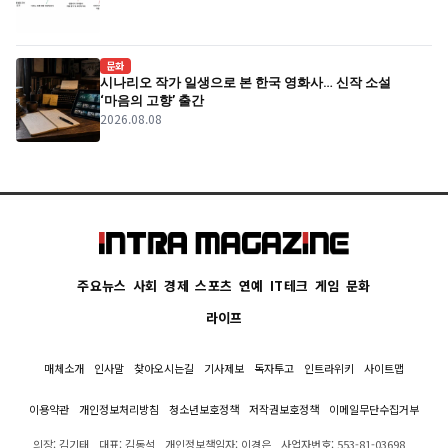
문화
시나리오 작가 일생으로 본 한국 영화사… 신작 소설
‘마음의 고향’ 출간
2026.08.08
주요뉴스
사회
경제
스포츠
연예
IT테크
게임
문화
라이프
매체소개
인사말
찾아오시는길
기사제보
독자투고
인트라위키
사이트맵
이용약관
개인정보처리방침
청소년보호정책
저작권보호정책
이메일무단수집거부
의장: 김기태
대표: 김동석
개인정보책임자: 이경은
사업자번호: 553-81-03698