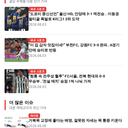
같은 주제를 다룬 인기 기사
국내 스포츠
"도쿄리 종신선언" 울산 HD, 안양에 3-1 역전승...이동경
멀티골 폭발로 K리그1 2위 도약
2026.08.03
국내 스포츠
"이 집 감자 맛집이네!" 부천FC, 강원FC 3-0 완파…6경기
만에 승리로 반등
2026.08.03
국내 스포츠
"찜통 속 전주성 혈투" FC서울, 전북 현대와 0-0
무승부…'전설 매치' 승점 1씩 나눠 가져
2026.08.03
더 많은 이슈
다른 카테고리의 최신 기사
라이프
거북목 교정에 좋다는 배영, 잘못된 자세는 목 통증 키운다
2026.08.08