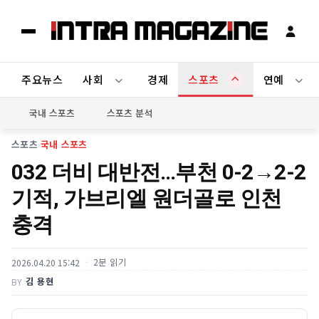
주요뉴스
사회
경제
스포츠
연예
국내 스포츠
스포츠 분석
스포츠
›
국내 스포츠
032 더비 대반전…부천 0-2→2-2
기적, 가브리엘 원더골로 인천
충격
2분 읽기
2026.04.20 15:42
김 용현
BY