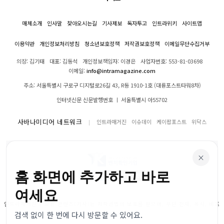
매체소개
인사말
찾아오시는길
기사제보
독자투고
인트라위키
사이트맵
이용약관
개인정보처리방침
청소년보호정책
저작권보호정책
이메일무단수집거부
의장: 김기태
대표: 김동석
개인정보책임자: 이경은
사업자번호: 553-81-03698
이메일:
info@intramagazine.com
주소: 서울특별시 구로구 디지털로26길 43, R동 1910-1호 (대륭포스트타워8차)
인터넷신문 신문발행번호 ㅣ 서울특별시 아55702
사바나미디어 네트워크
인트라매거진
이슈데이
케이팝포스트
위닥스
×
홈 화면에 추가하고 바로
여세요
인트라매거진의 모든 콘텐츠(기사)는 저작권법의 보호를 받으며, 무단 전재, 복사, 배포
검색 없이 한 번에 다시 방문할 수 있어요.
등을 금합니다.