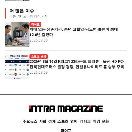
더 많은 이슈
다른 카테고리의 최신 기사
라이프
치매 없는 생존기간, 중년 고혈압·당뇨병·흡연이 최대
12.6년 갈랐다
2026.08.09
스포츠 분석
2026년 8월 16일 K리그1 23라운드 프리뷰｜울산 HD FC·
전북현대모터스 원정 경쟁, 인천유나이티드 홈 승부 주목
2026.08.09
주요뉴스
사회
경제
스포츠
연예
IT테크
게임
문화
라이프