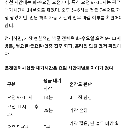
추천 시간대는 화·수요일 오전이다. 특히 오전 9∼11시는 평균
대기시간이 14분으로 짧았다. 오후 5∼6시는 평균 7분으로 가
장 짧았지만, 민원 처리 가능 시간과 업무 마감 여부를 확인해야
한다.
정리하면, 가장 현실적인 방문 전략은
화·수요일 오전 9∼11시
방문, 월요일·금요일·연휴 전후 회피, 온라인 민원 먼저 확인
이
다.
운전면허시험장 대기시간은 요일·시간대별로 차이가 컸다
평균 대기
구분
혼잡도 판단
시간
오전 9∼11시
14분
비교적 한산
오전 11시∼오후
29분
가장 혼잡
2시
가장 짧음, 단 업무 마감 확
오후 5∼6시
7분