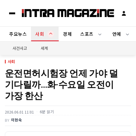
주요뉴스
사회
경제
스포츠
연예
사건사고
세계
사회
운전면허시험장 언제 가야 덜
기다릴까…화·수요일 오전이
가장 한산
6분 읽기
2026.06.01 11:01
이현숙
BY