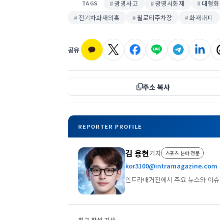
광명사고
광명시화재
대형화
TAGS
전기차화재의혹
필로티주차장
화재대피
공유
주소 복사
REPORTER PROFILE
김 용현
기자
스포츠 분야 전문
kor3100@intramagazine.com
인트라매거진에서 주요 뉴스와 이슈
최근 작성 기사