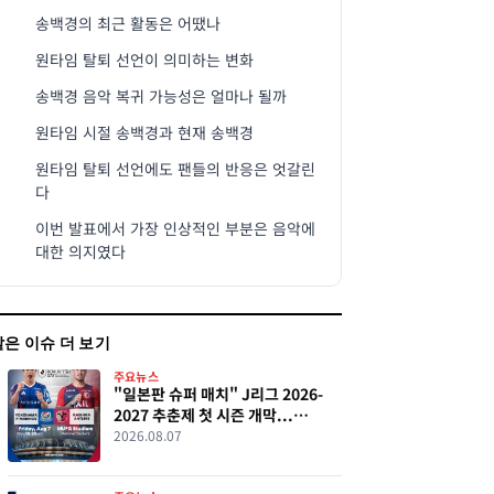
송백경의 최근 활동은 어땠나
원타임 탈퇴 선언이 의미하는 변화
송백경 음악 복귀 가능성은 얼마나 될까
원타임 시절 송백경과 현재 송백경
원타임 탈퇴 선언에도 팬들의 반응은 엇갈린
다
이번 발표에서 가장 인상적인 부분은 음악에
대한 의지였다
같은 이슈 더 보기
주요뉴스
"일본판 슈퍼 매치" J리그 2026-
2027 추춘제 첫 시즌 개막...
요코하마 F.마리노스·가시마
2026.08.07
앤틀러스 역사적 첫 경기