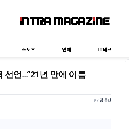
스포츠
연예
IT테크
 선언…“21년 만에 이름
김 용현
BY