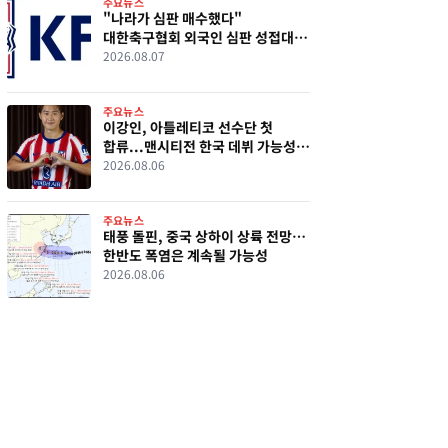
주요뉴스
"나라가 심판 매수했다"
대한축구협회 외국인 심판 성접대
의혹 파장
2026.08.07
주요뉴스
이강인, 아틀레티코 선수단 첫
합류...맨시티전 한국 데뷔 가능성
커졌다
2026.08.06
주요뉴스
태풍 돌핀, 중국 상하이 상륙 전망…
한반도 폭염은 계속될 가능성
2026.08.06