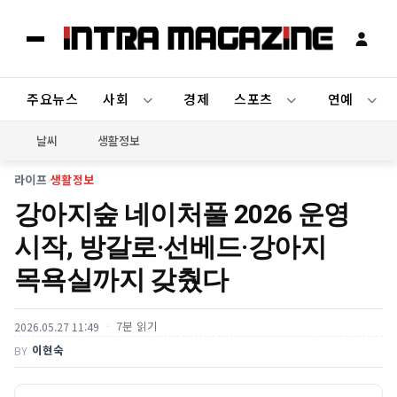
주요뉴스
사회
경제
스포츠
연예
날씨
생활정보
라이프
›
생활정보
강아지숲 네이처풀 2026 운영
시작, 방갈로·선베드·강아지
목욕실까지 갖췄다
7분 읽기
2026.05.27 11:49
이현숙
BY