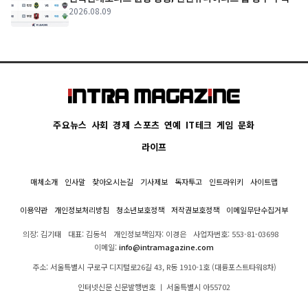
2026.08.09
주요뉴스
사회
경제
스포츠
연예
IT테크
게임
문화
라이프
매체소개
인사말
찾아오시는길
기사제보
독자투고
인트라위키
사이트맵
이용약관
개인정보처리방침
청소년보호정책
저작권보호정책
이메일무단수집거부
의장: 김기태
대표: 김동석
개인정보책임자: 이경은
사업자번호: 553-81-03698
이메일:
info@intramagazine.com
주소: 서울특별시 구로구 디지털로26길 43, R동 1910-1호 (대륭포스트타워8차)
인터넷신문 신문발행번호 ㅣ 서울특별시 아55702