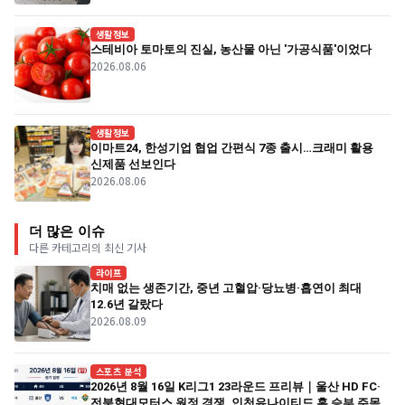
생활정보
스테비아 토마토의 진실, 농산물 아닌 '가공식품'이었다
2026.08.06
생활정보
이마트24, 한성기업 협업 간편식 7종 출시…크래미 활용
신제품 선보인다
2026.08.06
더 많은 이슈
다른 카테고리의 최신 기사
라이프
치매 없는 생존기간, 중년 고혈압·당뇨병·흡연이 최대
12.6년 갈랐다
2026.08.09
스포츠 분석
2026년 8월 16일 K리그1 23라운드 프리뷰｜울산 HD FC·
전북현대모터스 원정 경쟁, 인천유나이티드 홈 승부 주목