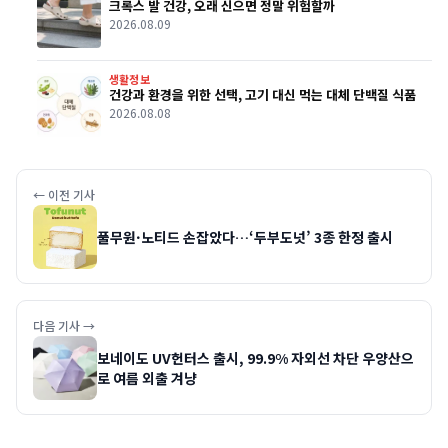
크록스 발 건강, 오래 신으면 정말 위험할까
2026.08.09
생활정보
건강과 환경을 위한 선택, 고기 대신 먹는 대체 단백질 식품
2026.08.08
← 이전 기사
풀무원·노티드 손잡았다…‘두부도넛’ 3종 한정 출시
다음 기사 →
보네이도 UV헌터스 출시, 99.9% 자외선 차단 우양산으
로 여름 외출 겨냥