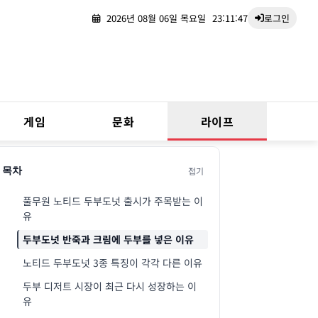
2026년 08월 06일 목요일
23:11:48
로그인
게임
문화
라이프
접기
목차
풀무원 노티드 두부도넛 출시가 주목받는 이
유
두부도넛 반죽과 크림에 두부를 넣은 이유
노티드 두부도넛 3종 특징이 각각 다른 이유
두부 디저트 시장이 최근 다시 성장하는 이
유