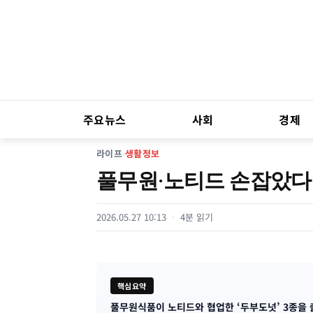
주요뉴스
사회
경제
라이프
›
생활정보
풀무원·노티드 손잡았다…
2026.05.27 10:13
4분 읽기
핵심요약
풀무원식품이 노티드와 협업한 ‘두부도넛’ 3종을 
기