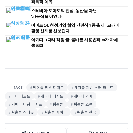
과학적 이유
스테비아 토마토의 진실, 농산물 아닌
'가공식품'이었다
이마트24, 한성기업 협업 간편식 7종 출시…크래미
활용 신제품 선보인다
아기띠 O다리 걱정 끝: 올바른 사용법과 M자 자세
총정리
메이플 피칸 디저트
메이플 피칸 버터 타르트
TAGS
버터 타르트
캐나다 디저트
캐나다 카페
커피 페어링 디저트
팀홀튼
팀홀튼 스콘
팀홀튼 신메뉴
팀홀튼 케이크
팀홀튼 한국