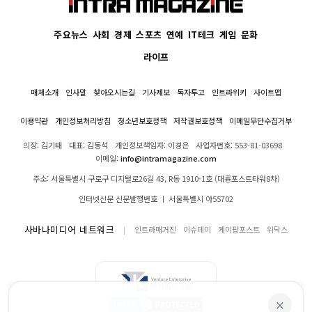
주요뉴스
사회
경제
스포츠
연예
IT테크
게임
문화
라이프
매체소개
인사말
찾아오시는길
기사제보
독자투고
인트라위키
사이트맵
이용약관
개인정보처리방침
청소년보호정책
저작권보호정책
이메일무단수집거부
의장: 김기태
대표: 김동석
개인정보책임자: 이경은
사업자번호: 553-81-03698
이메일:
info@intramagazine.com
주소: 서울특별시 구로구 디지털로26길 43, R동 1910-1호 (대륭포스트타워8차)
인터넷신문 신문발행번호 ㅣ 서울특별시 아55702
사바나미디어 네트워크
인트라매거진
이슈데이
케이팝포스트
위닥스
×