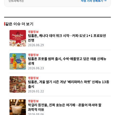
인트라매거진
작성 기사 전체보기 →
같은 이슈 더 보기
생활정보
팀홀튼, 캐나다 데이 위크 시작…커피·도넛 1+1 프로모션
진행
2026.06.29
생활정보
팀홀튼 프룻풀 썸머 출시, 수박·애플망고 담은 여름 신메뉴
공개
2026.06.23
생활정보
팀홀튼, 겨울 딸기 시즌 겨냥 ‘베리파머스 마켓’ 신메뉴 13종
출시
2026.01.22
생활정보
막걸리 침전물, 진짜 효능은 여기에…흔들어 마셔야 할
과학적 이유
2026.08.06