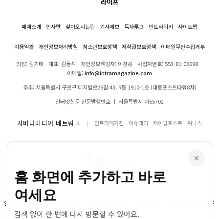
라이프
매체소개
인사말
찾아오시는길
기사제보
독자투고
인트라위키
사이트맵
이용약관
개인정보처리방침
청소년보호정책
저작권보호정책
이메일무단수집거부
의장: 김기태
대표: 김동석
개인정보책임자: 이경은
사업자번호: 553-81-03698
이메일:
info@intramagazine.com
주소: 서울특별시 구로구 디지털로26길 43, R동 1910-1호 (대륭포스트타워8차)
인터넷신문 신문발행번호 ㅣ 서울특별시 아55702
사바나미디어 네트워크
인트라매거진
이슈데이
케이팝포스트
위닥스
×
홈 화면에 추가하고 바로
여세요
인트라매거진의 모든 콘텐츠(기사)는 저작권법의 보호를 받으며, 무단 전재, 복사, 배포
검색 없이 한 번에 다시 방문할 수 있어요.
등을 금합니다.