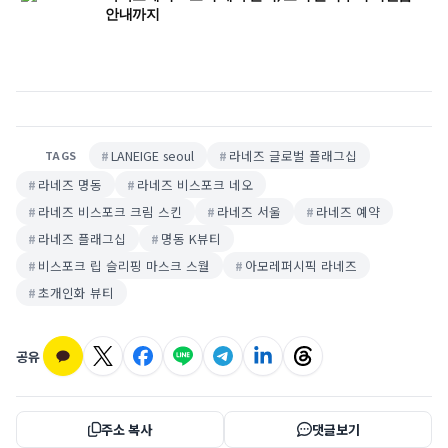
안내까지
LANEIGE seoul
라네즈 글로벌 플래그십
TAGS
라네즈 명동
라네즈 비스포크 네오
라네즈 비스포크 크림 스킨
라네즈 서울
라네즈 예약
라네즈 플래그십
명동 K뷰티
비스포크 립 슬리핑 마스크 스월
아모레퍼시픽 라네즈
초개인화 뷰티
공유
주소 복사
댓글보기