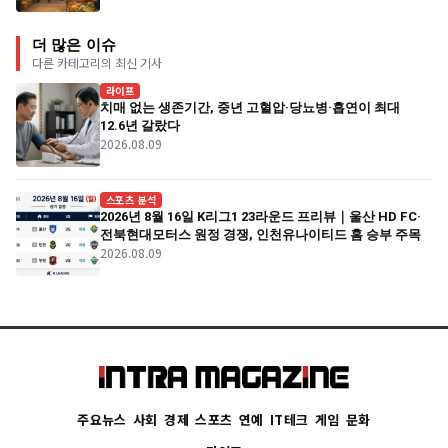
더 많은 이슈
다른 카테고리의 최신 기사
라이프
치매 없는 생존기간, 중년 고혈압·당뇨병·흡연이 최대
12.6년 갈랐다
2026.08.09
스포츠 분석
2026년 8월 16일 K리그1 23라운드 프리뷰｜울산 HD FC·
전북현대모터스 원정 경쟁, 인천유나이티드 홈 승부 주목
2026.08.09
주요뉴스
사회
경제
스포츠
연예
IT테크
게임
문화