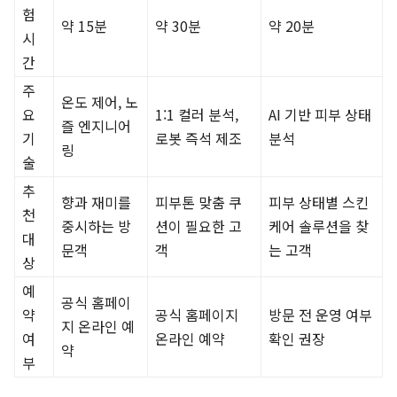
험
약 15분
약 30분
약 20분
시
간
주
온도 제어, 노
요
1:1 컬러 분석,
AI 기반 피부 상태
즐 엔지니어
기
로봇 즉석 제조
분석
링
술
추
향과 재미를
피부톤 맞춤 쿠
피부 상태별 스킨
천
중시하는 방
션이 필요한 고
케어 솔루션을 찾
대
문객
객
는 고객
상
예
공식 홈페이
약
공식 홈페이지
방문 전 운영 여부
지 온라인 예
여
온라인 예약
확인 권장
약
부