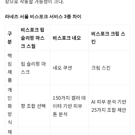
장으로 작동할 가능성이 크다.
라네즈 서울 비스포크 서비스 3종 차이
비스포크 립
구
비스포크 크림 스
슬리핑 마스
비스포크 네오
분
킨
크 스월
핵
심
립 슬리핑 마
네오 쿠션
크림 스킨
제
스크
품
개
인
150가지 컬러 데
AI 피부 분석 기반
화
향 조합 선택
이터 기반 피부
25가지 조합 제안
방
톤 분석
식
체