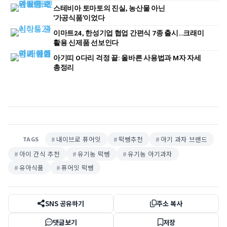
스테비아 토마토의 진실, 농산물 아닌
'가공식품'이었다
이마트24, 한성기업 협업 간편식 7종 출시…크래미
활용 신제품 선보인다
아기띠 O다리 걱정 끝: 올바른 사용법과 M자 자세
총정리
내이브로 퓨어잇
떡뻥추천
아기 과자 브랜드
TAGS
아이 간식 추천
유기농 떡뻥
유기농 아기과자
유아식품
퓨어잇 떡뻥
SNS 공유하기
주소 복사
댓글보기
저장