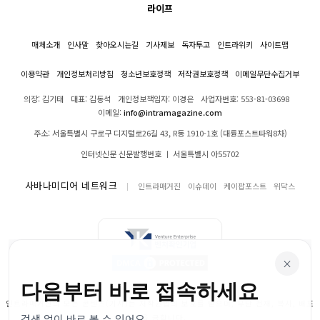
라이프
매체소개
인사말
찾아오시는길
기사제보
독자투고
인트라위키
사이트맵
이용약관
개인정보처리방침
청소년보호정책
저작권보호정책
이메일무단수집거부
의장: 김기태
대표: 김동석
개인정보책임자: 이경은
사업자번호: 553-81-03698
이메일:
info@intramagazine.com
주소: 서울특별시 구로구 디지털로26길 43, R동 1910-1호 (대륭포스트타워8차)
인터넷신문 신문발행번호 ㅣ 서울특별시 아55702
사바나미디어 네트워크
인트라매거진
이슈데이
케이팝포스트
위닥스
×
다음부터 바로 접속하세요
인트라매거진의 모든 콘텐츠(기사)는 저작권법의 보호를 받으며, 무단 전재, 복사, 배포
검색 없이 바로 볼 수 있어요.
등을 금합니다.