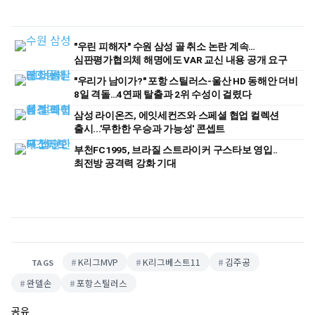
"우린 피해자" 수원 삼성 골 취소 논란 계속…
심판평가협의체 해명에도 VAR 교신 내용 공개 요구
"우리가 남이가?" 포항 스틸러스-울산 HD 동해안 더비
8일 격돌…4연패 탈출과 2위 수성이 걸렸다
삼성 라이온즈, 에잇세컨즈와 스페셜 협업 컬렉션
출시...'무한한 우승과 가능성' 콘셉트
부천FC1995, 브라질 스트라이커 구스타보 영입..
최전방 공격력 강화 기대
K리그MVP
K리그베스트11
김주공
TAGS
완델손
포항스틸러스
공유