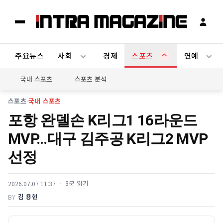
주요뉴스
사회
경제
스포츠
연예
국내 스포츠
스포츠 분석
스포츠
›
국내 스포츠
포항 완델손 K리그1 16라운드
MVP…대구 김주공 K리그2 MVP
선정
3분 읽기
2026.07.07 11:37
김 용현
BY