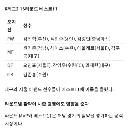
K리그2 16라운드 베스트11
포지
선수
션
FW
김진혁(부산), 석현준(용인), 김종민(충남아산)
원기종(경남), 헤이스(수원), 에울레르(서울E), 김주
MF
공(대구)
DF
오인표(서울E), 장영우(수원FC), 황재원(대구)
GK
김준홍(수원)
대구와 서울 이랜드 선수들이 베스트11에 이름을 올렸다.
라운드별 활약이 시즌 경쟁에도 영향을 준다
라운드 MVP와 베스트11은 해당 경기의 활약을 평가하는 공식
시상이다.