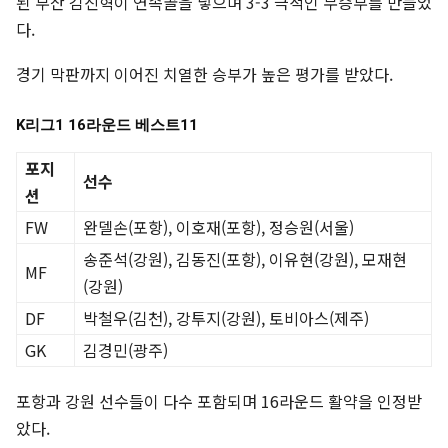
된 부산 김진혁이 연속골을 넣으며 3-3 극적인 무승부를 만들었
다.
경기 막판까지 이어진 치열한 승부가 높은 평가를 받았다.
K리그1 16라운드 베스트11
포지
선수
션
FW
완델손(포항), 이호재(포항), 정승원(서울)
송준석(강원), 김동진(포항), 이유현(강원), 모재현
MF
(강원)
DF
박철우(김천), 강투지(강원), 토비아스(제주)
GK
김경민(광주)
포항과 강원 선수들이 다수 포함되며 16라운드 활약을 인정받
았다.