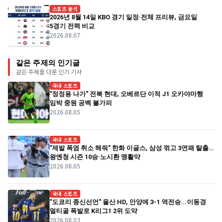
스포츠 분석
2026년 8월 14일 KBO 경기 일정·전체 프리뷰, 금요일
5경기 전력 비교
2026.08.07
같은 주제의 인기글
같은 주제를 다룬 인기 기사
국내 스포츠
"정정용 나가" 전북 현대, 오베르단 이적 J1 오카야마행
임박 중원 공백 불가피
2026.08.05
국내 스포츠
"제발 폭염 취소 해줘" 한화 이글스, 삼성 꺾고 3연패 탈출…
왕옌청 시즌 10승·노시환 맹활약
2026.08.05
국내 스포츠
"도쿄리 종신선언" 울산 HD, 안양에 3-1 역전승...이동경
멀티골 폭발로 K리그1 2위 도약
2026.08.03