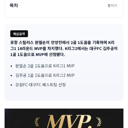
목차
펼치기
핵심요약
포항 스틸러스 완델손이 안양전에서 2골 1도움을 기록하며 K리
기
그1 16라운드 MVP를 차지했다. K리그2에서는 대구FC 김주공이
1골 1도움으로 MVP에 선정됐다.
사
완델손 2골 1도움으로 K리그1 MVP
핵
김주공 1골 1도움으로 K리그2 MVP
심
강원FC·대구FC 베스트팀 선정
요
약