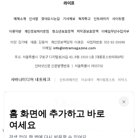
라이프
매체소개
인사말
찾아오시는길
기사제보
독자투고
인트라위키
사이트맵
이용약관
개인정보처리방침
청소년보호정책
저작권보호정책
이메일무단수집거부
의장: 김기태
대표: 김동석
개인정보책임자: 이경은
사업자번호: 553-81-03698
이메일:
info@intramagazine.com
주소: 서울특별시 구로구 디지털로26길 43, R동 1910-1호 (대륭포스트타워8차)
인터넷신문 신문발행번호 ㅣ 서울특별시 아55702
사바나미디어 네트워크
인트라매거진
이슈데이
케이팝포스트
위닥스
×
홈 화면에 추가하고 바로
여세요
인트라매거진의 모든 콘텐츠(기사)는 저작권법의 보호를 받으며, 무단 전재, 복사, 배포
검색 없이 한 번에 다시 방문할 수 있어요.
등을 금합니다.