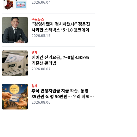
순위 뒤집혔다
2026.06.04
주요뉴스
"경영하랬지 정치하랬냐" 정용진
사과한 스타벅스 ‘5·18 탱크데이’
논란, 무엇이 문제였나
2026.05.19
경제
에어컨 전기요금, 7~8월 450㎾h
기준선 관리법
2026.08.07
경제
추석 민생지원금 지급 확산, 통영
35만원·의령 50만원… 우리 지역
현황 총정리
2026.08.06