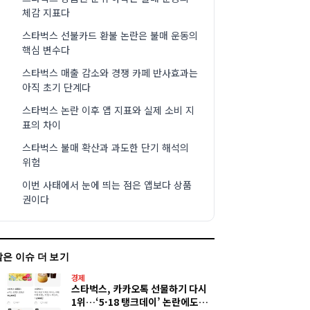
체감 지표다
스타벅스 선불카드 환불 논란은 불매 운동의
핵심 변수다
스타벅스 매출 감소와 경쟁 카페 반사효과는
아직 초기 단계다
스타벅스 논란 이후 앱 지표와 실제 소비 지
표의 차이
스타벅스 불매 확산과 과도한 단기 해석의
위험
이번 사태에서 눈에 띄는 점은 앱보다 상품
권이다
같은 이슈 더 보기
경제
스타벅스, 카카오톡 선물하기 다시
1위…‘5·18 탱크데이’ 논란에도