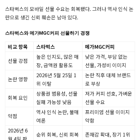
스타벅스의 모바일 선물 수요는 회복됐다. 그러나 역사 인식 논
란으로 생긴 신뢰 훼손은 남아 있다.
스타벅스와 메가MGC커피 선물하기 경쟁
비교 항목
스타벅스
메가MGC커피
높은 인지도, 많은 매
낮은 가격, 부담 없는
선물 강점
장, 금액권 활용도
선물, 가성비 이미지
2026년 5월 25일 1
논란 직후 대체 브랜드
논란 영향
위 이탈
로 부상
상품권 범용성, 선물
저가 커피 선호, 가벼운
회복 요인
실패 가능성 낮음
선물 수요
역사 인식 논란, 불매
프리미엄 선물 이미지
약점
여론
약함
2026년 6
순위 회복, 신뢰 회복
존재감 확대, 장기 1위
월 4일 판