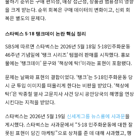
물하기 순위는 구매 편의성, 매장 접근성, 상품권 범용성의 영향
을 크게 받는다. 순위 회복은 구매 데이터의 변화이고, 신뢰 회
복은 별도의 문제다.
스타벅스 5·18 탱크데이 논란 핵심 정리
SBS에 따르면 스타벅스는 2026년 5월 18일 5·18민주화운동
46주년 기념일에 ‘탱크 시리즈’ 텀블러 판매를 시작했다. 홍보
물에는 ‘탱크데이’ 문구와 ‘책상에 탁!’이라는 표현이 포함됐다.
문제는 날짜와 표현의 결합이었다. ‘탱크’는 5·18민주화운동 당
시 군 투입 이미지를 떠올리게 한다는 비판을 받았다. ‘책상에
탁!’은 박종철 열사 고문치사 사건 당시 공안당국의 해명을 연상
시킨다는 지적을 받았다.
스타벅스는 2026년 5월 19일
신세계그룹 뉴스룸에 사과문
을
게시했다. 스타벅스는 사과문에서 “5·18 민주화운동에 대한 잘
못된 표현이 담긴 마케팅”으로 상처를 준 데 대해 사과했고, 행