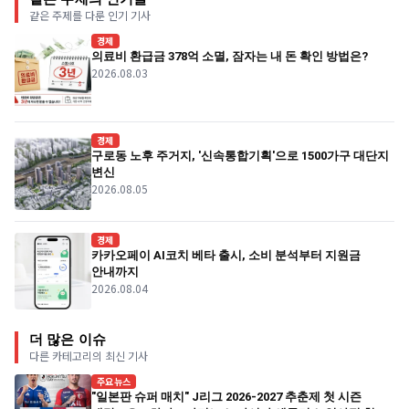
같은 주제를 다룬 인기 기사
경제
의료비 환급금 378억 소멸, 잠자는 내 돈 확인 방법은?
2026.08.03
경제
구로동 노후 주거지, '신속통합기획'으로 1500가구 대단지
변신
2026.08.05
경제
카카오페이 AI코치 베타 출시, 소비 분석부터 지원금
안내까지
2026.08.04
더 많은 이슈
다른 카테고리의 최신 기사
주요뉴스
"일본판 슈퍼 매치" J리그 2026-2027 추춘제 첫 시즌