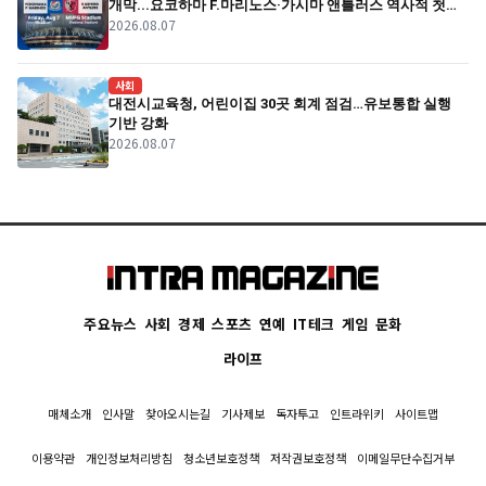
개막...요코하마 F.마리노스·가시마 앤틀러스 역사적 첫
2026.08.07
경기
사회
대전시교육청, 어린이집 30곳 회계 점검…유보통합 실행
기반 강화
2026.08.07
주요뉴스
사회
경제
스포츠
연예
IT테크
게임
문화
라이프
매체소개
인사말
찾아오시는길
기사제보
독자투고
인트라위키
사이트맵
이용약관
개인정보처리방침
청소년보호정책
저작권보호정책
이메일무단수집거부