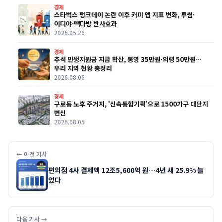
경제
스타벅스 탱크데이 논란 이후 커피 앱 지표 변화, 투썸·
이디야·빽다방 반사효과
2026.05.26
경제
추석 민생지원금 지급 확산, 통영 35만원·의령 50만원…
우리 지역 현황 총정리
2026.08.06
경제
구로동 노후 주거지, '신속통합기획'으로 1500가구 대단지
변신
2026.08.05
← 이전 기사
편의점 4사 결제액 12조5,600억 원…4년 새 25.9% 늘
었다
다음 기사 →