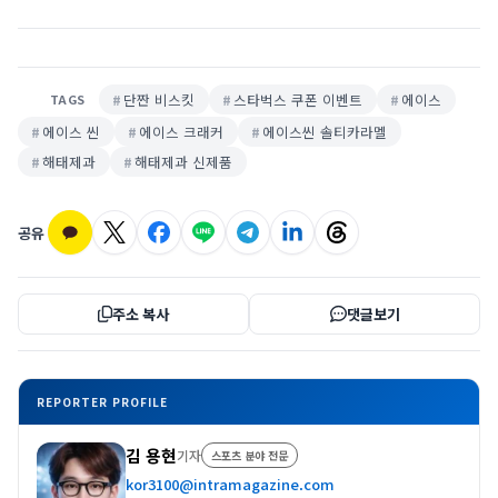
단짠 비스킷
스타벅스 쿠폰 이벤트
에이스
TAGS
에이스 씬
에이스 크래커
에이스씬 솔티카라멜
해태제과
해태제과 신제품
공유
주소 복사
댓글보기
REPORTER PROFILE
김 용현
기자
스포츠 분야 전문
kor3100@intramagazine.com