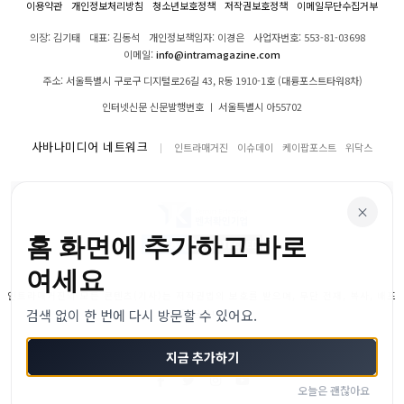
이용약관
개인정보처리방침
청소년보호정책
저작권보호정책
이메일무단수집거부
의장: 김기태
대표: 김동석
개인정보책임자: 이경은
사업자번호: 553-81-03698
이메일:
info@intramagazine.com
주소: 서울특별시 구로구 디지털로26길 43, R동 1910-1호 (대륭포스트타워8차)
인터넷신문 신문발행번호 ㅣ 서울특별시 아55702
사바나미디어 네트워크
인트라매거진
이슈데이
케이팝포스트
위닥스
×
홈 화면에 추가하고 바로
여세요
인트라매거진의 모든 콘텐츠(기사)는 저작권법의 보호를 받으며, 무단 전재, 복사, 배포
검색 없이 한 번에 다시 방문할 수 있어요.
등을 금합니다.
© 2024–2026 인트라매거진. All Rights Reserved
지금 추가하기
오늘은 괜찮아요