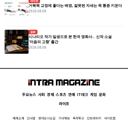
라이프
거북목 교정에 좋다는 배영, 잘못된 자세는 목 통증 키운다
2026.08.08
문화
시나리오 작가 일생으로 본 한국 영화사… 신작 소설
‘마음의 고향’ 출간
2026.08.08
주요뉴스
사회
경제
스포츠
연예
IT테크
게임
문화
라이프
매체소개
인사말
찾아오시는길
기사제보
독자투고
인트라위키
사이트맵