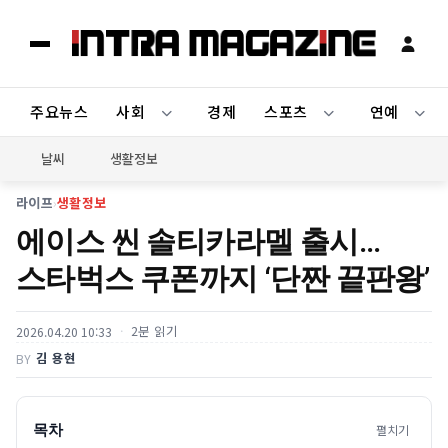
주요뉴스
사회
경제
스포츠
연예
날씨
생활정보
라이프
›
생활정보
에이스 씬 솔티카라멜 출시…
스타벅스 쿠폰까지 ‘단짠 끝판왕’
2분 읽기
2026.04.20 10:33
김 용현
BY
목차
펼치기