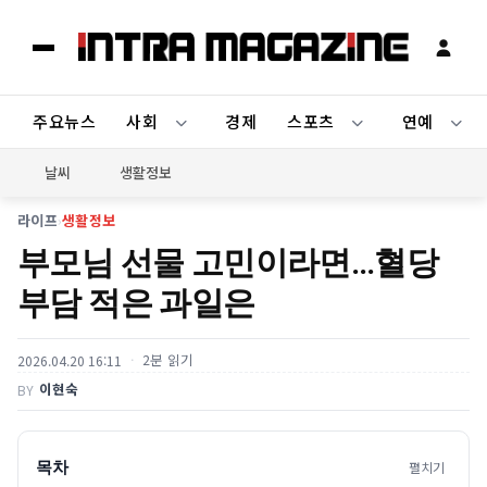
주요뉴스
사회
경제
스포츠
연예
날씨
생활정보
라이프
›
생활정보
부모님 선물 고민이라면…혈당
부담 적은 과일은
2분 읽기
2026.04.20 16:11
이현숙
BY
목차
펼치기