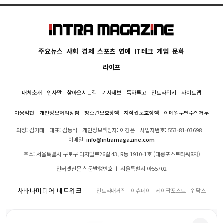
주요뉴스
사회
경제
스포츠
연예
IT테크
게임
문화
라이프
매체소개
인사말
찾아오시는길
기사제보
독자투고
인트라위키
사이트맵
이용약관
개인정보처리방침
청소년보호정책
저작권보호정책
이메일무단수집거부
의장: 김기태
대표: 김동석
개인정보책임자: 이경은
사업자번호: 553-81-03698
이메일:
info@intramagazine.com
주소: 서울특별시 구로구 디지털로26길 43, R동 1910-1호 (대륭포스트타워8차)
인터넷신문 신문발행번호 ㅣ 서울특별시 아55702
사바나미디어 네트워크
인트라매거진
이슈데이
케이팝포스트
위닥스