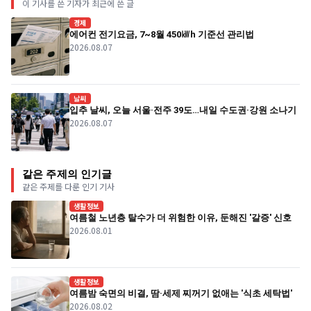
이 기사를 쓴 기자가 최근에 쓴 글
경제
에어컨 전기요금, 7~8월 450㎾h 기준선 관리법
2026.08.07
날씨
입추 날씨, 오늘 서울·전주 39도…내일 수도권·강원 소나기
2026.08.07
같은 주제의 인기글
같은 주제를 다룬 인기 기사
생활정보
여름철 노년층 탈수가 더 위험한 이유, 둔해진 '갈증' 신호
2026.08.01
생활정보
여름밤 숙면의 비결, 땀·세제 찌꺼기 없애는 '식초 세탁법'
2026.08.02