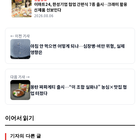
이마트24, 한성기업 협업 간편식 7종 출시…크래미 활용
신제품 선보인다
2026.08.06
← 이전 기사
아침 안 먹으면 어떻게 되나…심장병·비만 위험, 실제
영향은
다음 기사 →
몽탄 짜파게티 출시…“이 조합 실화냐” 농심×맛집 협
업 터졌다
이어서 읽기
기자의 다른 글