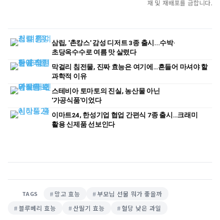
재 및 재배포를 금합니다.
삼립, '촌캉스' 감성 디저트 3종 출시...수박·
초당옥수수로 여름 맛 살렸다
막걸리 침전물, 진짜 효능은 여기에…흔들어 마셔야 할
과학적 이유
스테비아 토마토의 진실, 농산물 아닌
'가공식품'이었다
이마트24, 한성기업 협업 간편식 7종 출시…크래미
활용 신제품 선보인다
망고 효능
부모님 선물 뭐가 좋을까
TAGS
블루베리 효능
산딸기 효능
혈당 낮은 과일