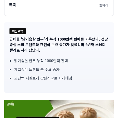
목차
펼치기
핵심요약
굽네몰 ‘닭가슴살 만두’가 누적 1000만팩 판매를 기록했다. 건강
기
중심 소비 트렌드와 간편식 수요 증가가 맞물리며 9년째 스테디
셀러로 자리 잡았다.
사
닭가슴살 만두 누적 1000만팩 판매
핵
체크슈머 트렌드 속 수요 증가
심
고단백·저칼로리 간편식으로 자리매김
요
약