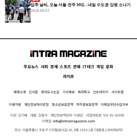
입추 날씨, 오늘 서울·전주 39도…내일 수도권·강원 소나기
2026.08.07
주요뉴스
사회
경제
스포츠
연예
IT테크
게임
문화
라이프
매체소개
인사말
찾아오시는길
기사제보
독자투고
인트라위키
사이트맵
이용약관
개인정보처리방침
청소년보호정책
저작권보호정책
이메일무단수집거부
의장: 김기태
대표: 김동석
개인정보책임자: 이경은
사업자번호: 553-81-03698
이메일:
info@intramagazine.com
주소: 서울특별시 구로구 디지털로26길 43, R동 1910-1호 (대륭포스트타워8차)