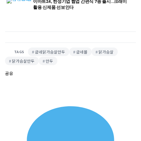
이마트24, 한성기업 협업 간편식 7종 출시…크래미
활용 신제품 선보인다
굽네닭가슴살만두
굽네몰
닭가슴살
TAGS
닭가슴살만두
만두
공유