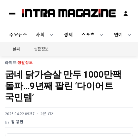
주요뉴스
사회
경제
스포츠
연예
날씨
생활정보
라이프
›
생활정보
굽네 닭가슴살 만두 1000만팩
돌파…9년째 팔린 ‘다이어트
국민템’
2분 읽기
2026.04.22 09:57
김 용현
BY