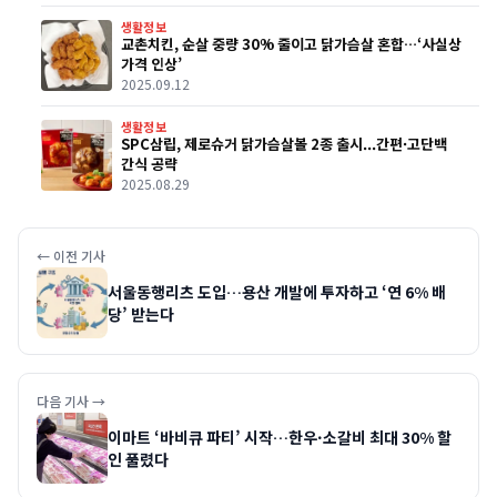
생활정보
교촌치킨, 순살 중량 30% 줄이고 닭가슴살 혼합…‘사실상
가격 인상’
2025.09.12
생활정보
SPC삼립, 제로슈거 닭가슴살볼 2종 출시...간편·고단백
간식 공략
2025.08.29
← 이전 기사
서울동행리츠 도입…용산 개발에 투자하고 ‘연 6% 배
당’ 받는다
다음 기사 →
이마트 ‘바비큐 파티’ 시작…한우·소갈비 최대 30% 할
인 풀렸다