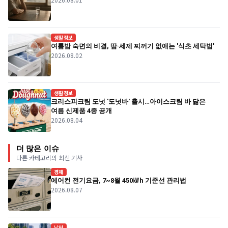
생활정보
여름밤 숙면의 비결, 땀·세제 찌꺼기 없애는 '식초 세탁법'
2026.08.02
생활정보
크리스피크림 도넛 '도넛바' 출시…아이스크림 바 닮은
여름 신제품 4종 공개
2026.08.04
더 많은 이슈
다른 카테고리의 최신 기사
경제
에어컨 전기요금, 7~8월 450㎾h 기준선 관리법
2026.08.07
날씨