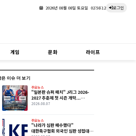
2026년 08월 08일 토요일
02:58:13
로그인
게임
문화
라이프
같은 이슈 더 보기
주요뉴스
"일본판 슈퍼 매치" J리그 2026-
2027 추춘제 첫 시즌 개막...
요코하마 F.마리노스·가시마
2026.08.07
앤틀러스 역사적 첫 경기
주요뉴스
"나라가 심판 매수했다"
대한축구협회 외국인 심판 성접대