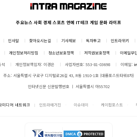
주요뉴스
사회
경제
스포츠
연예
IT테크
게임
문화
라이프
인사말
찾아오시는길
기사제보
독자투고
인트라위키
개인정보처리방침
청소년보호정책
저작권보호정책
이메일무
동석
개인정보책임자: 이경은
사업자번호: 553-81-03698
이메일:
i
주소: 서울특별시 구로구 디지털로26길 43, R동 1910-1호 (대륭포스트타워8차)
인터넷신문 신문발행번호 ㅣ 서울특별시 아55702
나미디어 네트워크
인트라매거진
이슈데이
케이팝포스트