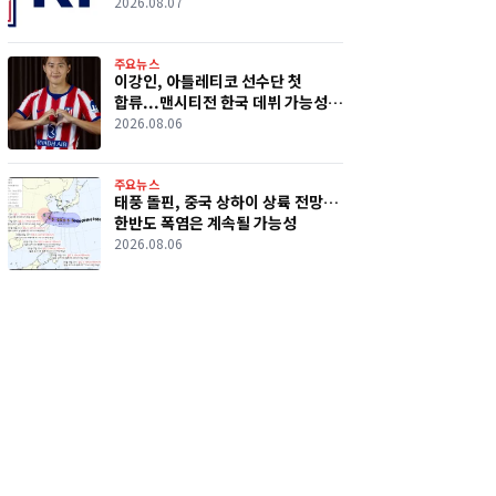
의혹 파장
2026.08.07
주요뉴스
이강인, 아틀레티코 선수단 첫
합류...맨시티전 한국 데뷔 가능성
커졌다
2026.08.06
주요뉴스
태풍 돌핀, 중국 상하이 상륙 전망…
한반도 폭염은 계속될 가능성
2026.08.06