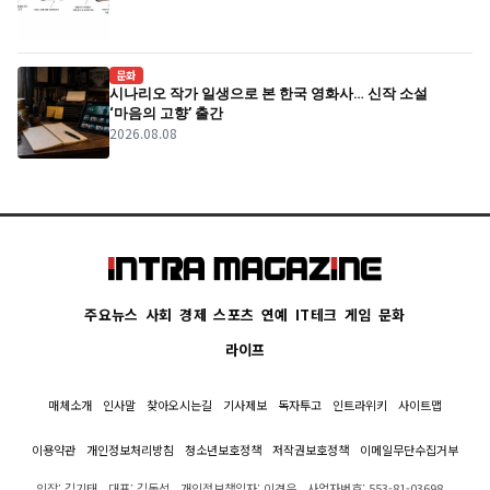
문화
시나리오 작가 일생으로 본 한국 영화사… 신작 소설
‘마음의 고향’ 출간
2026.08.08
주요뉴스
사회
경제
스포츠
연예
IT테크
게임
문화
라이프
매체소개
인사말
찾아오시는길
기사제보
독자투고
인트라위키
사이트맵
이용약관
개인정보처리방침
청소년보호정책
저작권보호정책
이메일무단수집거부
의장: 김기태
대표: 김동석
개인정보책임자: 이경은
사업자번호: 553-81-03698