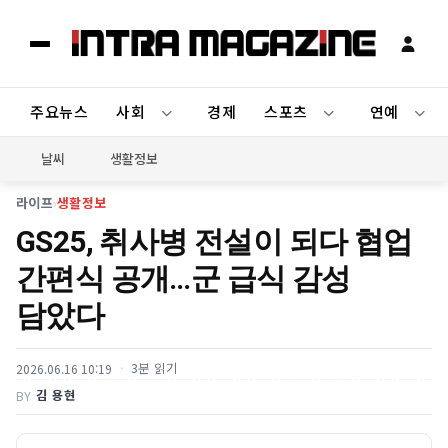
주요뉴스
사회
경제
스포츠
연예
날씨
생활정보
라이프
›
생활정보
GS25, 취사병 전설이 되다 협업
간편식 공개…군 급식 감성
담았다
3분 읽기
2026.06.16 10:19
김 용현
BY