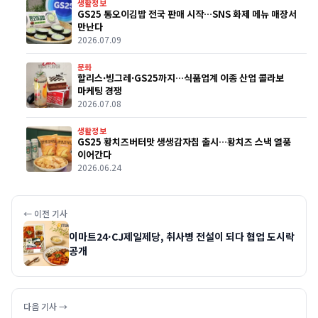
생활정보
GS25 통오이김밥 전국 판매 시작…SNS 화제 메뉴 매장서
만난다
2026.07.09
문화
할리스·빙그레·GS25까지…식품업계 이종 산업 콜라보
마케팅 경쟁
2026.07.08
생활정보
GS25 황치즈버터맛 생생감자칩 출시…황치즈 스낵 열풍
이어간다
2026.06.24
← 이전 기사
이마트24·CJ제일제당, 취사병 전설이 되다 협업 도시락
공개
다음 기사 →