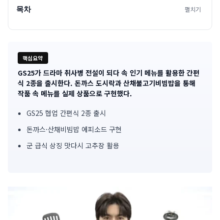
목차
펼치기
핵심요약
GS25가 드라마 취사병 전설이 되다 속 인기 메뉴를 활용한 간편
기
식 2종을 출시한다. 돈까스 도시락과 산채불고기비빔밥을 통해
작품 속 메뉴를 실제 상품으로 구현했다.
사
GS25 협업 간편식 2종 출시
핵
돈까스·산채비빔밥 에피소드 구현
심
군 급식 상징 맛다시 고추장 활용
요
약