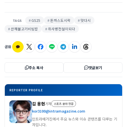
GS25
돈까스도시락
맛다시
TAGS
산채불고기비빔밥
취사병전설이되다
공유
주소 복사
댓글보기
REPORTER PROFILE
김 용현
기자
스포츠 분야 전문
kor3100@intramagazine.com
인트라매거진에서 주요 뉴스와 이슈 콘텐츠를 다루는 기
자입니다.