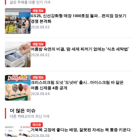
같은 주제를 다룬 인기 기사
생활정보
GS25, 신선강화형 매장 1000호점 돌파...편의점 장보기
경쟁 본격화
2026.08.03
생활정보
여름밤 숙면의 비결, 땀·세제 찌꺼기 없애는 '식초 세탁법'
2026.08.02
생활정보
크리스피크림 도넛 '도넛바' 출시…아이스크림 바 닮은
여름 신제품 4종 공개
2026.08.04
더 많은 이슈
다른 카테고리의 최신 기사
라이프
거북목 교정에 좋다는 배영, 잘못된 자세는 목 통증 키운다
2026.08.08