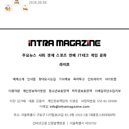
2026.08.08
주요뉴스
사회
경제
스포츠
연예
IT테크
게임
문화
라이프
매체소개
인사말
찾아오시는길
기사제보
독자투고
인트라위키
사이트맵
이용약관
개인정보처리방침
청소년보호정책
저작권보호정책
이메일무단수집거부
의장: 김기태
대표: 김동석
개인정보책임자: 이경은
사업자번호: 553-81-03698
이메일:
info@intramagazine.com
주소: 서울특별시 구로구 디지털로26길 43, R동 1910-1호 (대륭포스트타워8차)
인터넷신문 신문발행번호 ㅣ 서울특별시 아55702