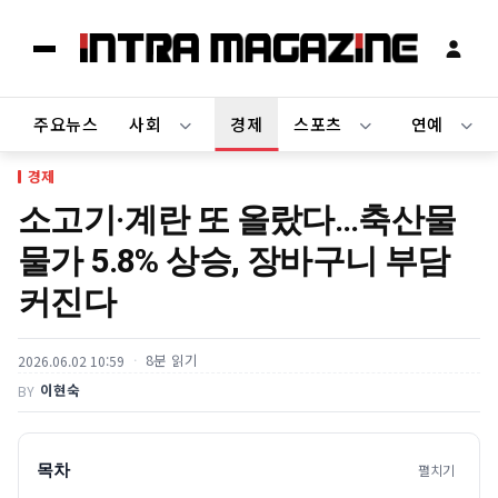
주요뉴스
사회
경제
스포츠
연예
경제
소고기·계란 또 올랐다…축산물
물가 5.8% 상승, 장바구니 부담
커진다
8분 읽기
2026.06.02 10:59
이현숙
BY
목차
펼치기