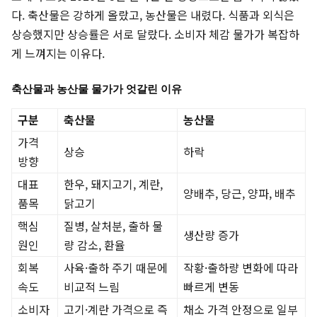
다. 축산물은 강하게 올랐고, 농산물은 내렸다. 식품과 외식은
상승했지만 상승률은 서로 달랐다. 소비자 체감 물가가 복잡하
게 느껴지는 이유다.
축산물과 농산물 물가가 엇갈린 이유
구분
축산물
농산물
가격
상승
하락
방향
대표
한우, 돼지고기, 계란,
양배추, 당근, 양파, 배추
품목
닭고기
핵심
질병, 살처분, 출하 물
생산량 증가
원인
량 감소, 환율
회복
사육·출하 주기 때문에
작황·출하량 변화에 따라
속도
비교적 느림
빠르게 변동
소비자
고기·계란 가격으로 즉
채소 가격 안정으로 일부