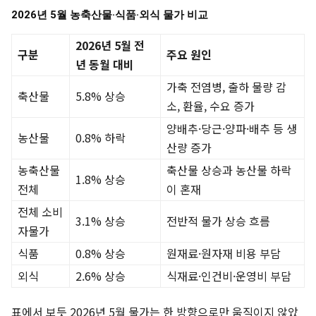
2026년 5월 농축산물·식품·외식 물가 비교
2026년 5월 전
구분
주요 원인
년 동월 대비
가축 전염병, 출하 물량 감
축산물
5.8% 상승
소, 환율, 수요 증가
양배추·당근·양파·배추 등 생
농산물
0.8% 하락
산량 증가
농축산물
축산물 상승과 농산물 하락
1.8% 상승
전체
이 혼재
전체 소비
3.1% 상승
전반적 물가 상승 흐름
자물가
식품
0.8% 상승
원재료·원자재 비용 부담
외식
2.6% 상승
식재료·인건비·운영비 부담
표에서 보듯 2026년 5월 물가는 한 방향으로만 움직이지 않았