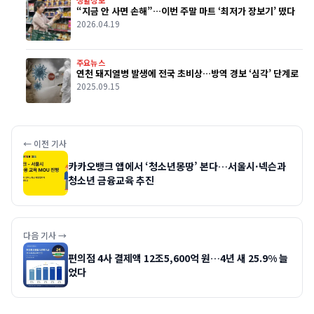
“지금 안 사면 손해”…이번 주말 마트 ‘최저가 장보기’ 떴다
2026.04.19
주요뉴스
연천 돼지열병 발생에 전국 초비상…방역 경보 ‘심각’ 단계로
2025.09.15
← 이전 기사
카카오뱅크 앱에서 ‘청소년몽땅’ 본다…서울시·넥슨과
청소년 금융교육 추진
다음 기사 →
편의점 4사 결제액 12조5,600억 원…4년 새 25.9% 늘
었다