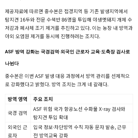
제공자료에 따르면 중수본은 접경지역 등 기존 발생지역에서
탐지견 16두와 전문 수색반 86명을 투입해 야생멧돼지 개체 수
저감과 폐사체 조기 제거를 추진하고 있다. 이는 농장 내 방역과
야외 오염원 제거를 동시에 진행하려는 조치다.
ASF 방역 강화는 국경검역·외국인 근로자 교육·도축장 검사로
나뉜다
중수본은 이번 ASF 발생 대응 과정에서 방역 관리를 선제적으
로 강화했다고 밝혔다. 방역 조치는 크게 네 갈래다.
방역 영역
주요 조치
ASF 위험 국가 항공노선 수화물 X-ray 검사와
국경 검역
탐지견 투입 확대
외국인 근
입국 정보·차단방역 수칙 자동 문자 발송, 근무
로자
전 방역교육 강화