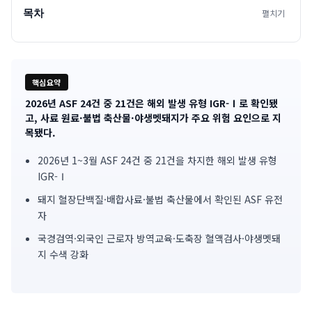
목차
펼치기
핵심요약
2026년 ASF 24건 중 21건은 해외 발생 유형 IGR-Ⅰ로 확인됐
기
고, 사료 원료·불법 축산물·야생멧돼지가 주요 위험 요인으로 지
목됐다.
사
2026년 1~3월 ASF 24건 중 21건을 차지한 해외 발생 유형
핵
IGR-Ⅰ
심
돼지 혈장단백질·배합사료·불법 축산물에서 확인된 ASF 유전
요
자
국경검역·외국인 근로자 방역교육·도축장 혈액검사·야생멧돼
약
지 수색 강화