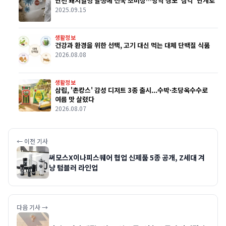
연천 돼지열병 발생에 전국 초비상…방역 경보 ‘심각’ 단계로
2025.09.15
생활정보
건강과 환경을 위한 선택, 고기 대신 먹는 대체 단백질 식품
2026.08.08
생활정보
삼립, '촌캉스' 감성 디저트 3종 출시...수박·초당옥수수로
여름 맛 살렸다
2026.08.07
← 이전 기사
써모스X이나피스퀘어 협업 신제품 5종 공개, Z세대 겨
냥 텀블러 라인업
다음 기사 →