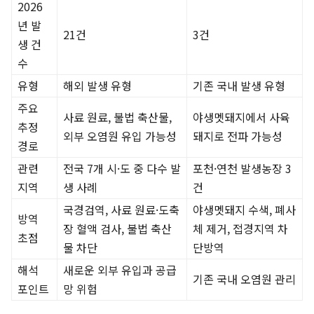
2026
년 발
21건
3건
생 건
수
유형
해외 발생 유형
기존 국내 발생 유형
주요
사료 원료, 불법 축산물,
야생멧돼지에서 사육
추정
외부 오염원 유입 가능성
돼지로 전파 가능성
경로
관련
전국 7개 시·도 중 다수 발
포천·연천 발생농장 3
지역
생 사례
건
국경검역, 사료 원료·도축
야생멧돼지 수색, 폐사
방역
장 혈액 검사, 불법 축산
체 제거, 접경지역 차
초점
물 차단
단방역
해석
새로운 외부 유입과 공급
기존 국내 오염원 관리
포인트
망 위험