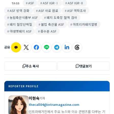
ASF
ASF IGR-Ⅰ
ASF IGR-Ⅱ
TAGS
ASF 방역 강화
ASF 사료 원료
ASF 역학조사
농림축산식품부 ASF
돼지 도축장 혈액 검사
돼지 혈장단백질
불법 축산물 ASF
아프리카돼지열병
야생멧돼지 ASF
중수본 ASF
공유
주소 복사
댓글보기
REPORTER PROFILE
이현숙
기자
thecall04@intramagazine.com
인트라매거진에서 주요 뉴스와 이슈 콘텐츠를 다루는 기