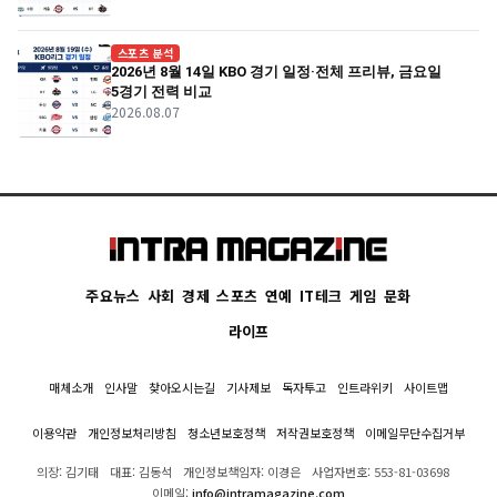
스포츠 분석
2026년 8월 14일 KBO 경기 일정·전체 프리뷰, 금요일
5경기 전력 비교
2026.08.07
주요뉴스
사회
경제
스포츠
연예
IT테크
게임
문화
라이프
매체소개
인사말
찾아오시는길
기사제보
독자투고
인트라위키
사이트맵
이용약관
개인정보처리방침
청소년보호정책
저작권보호정책
이메일무단수집거부
의장: 김기태
대표: 김동석
개인정보책임자: 이경은
사업자번호: 553-81-03698
이메일:
info@intramagazine.com