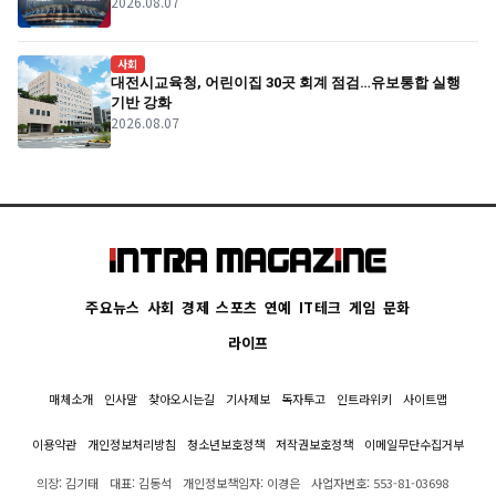
2026.08.07
경기
사회
대전시교육청, 어린이집 30곳 회계 점검…유보통합 실행
기반 강화
2026.08.07
주요뉴스
사회
경제
스포츠
연예
IT테크
게임
문화
라이프
매체소개
인사말
찾아오시는길
기사제보
독자투고
인트라위키
사이트맵
이용약관
개인정보처리방침
청소년보호정책
저작권보호정책
이메일무단수집거부
의장: 김기태
대표: 김동석
개인정보책임자: 이경은
사업자번호: 553-81-03698