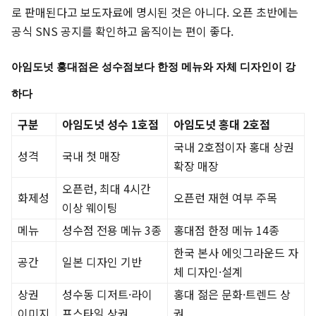
로 판매된다고 보도자료에 명시된 것은 아니다. 오픈 초반에는
공식 SNS 공지를 확인하고 움직이는 편이 좋다.
아임도넛 홍대점은 성수점보다 한정 메뉴와 자체 디자인이 강
하다
구분
아임도넛 성수 1호점
아임도넛 홍대 2호점
국내 2호점이자 홍대 상권
성격
국내 첫 매장
확장 매장
오픈런, 최대 4시간
화제성
오픈런 재현 여부 주목
이상 웨이팅
메뉴
성수점 전용 메뉴 3종
홍대점 한정 메뉴 14종
한국 본사 에잇그라운드 자
공간
일본 디자인 기반
체 디자인·설계
상권
성수동 디저트·라이
홍대 젊은 문화·트렌드 상
이미지
프스타일 상권
권