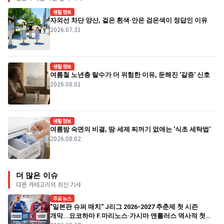
생활정보
자외선 차단 양산, 겉은 흰색·안은 검은색이 정답인 이유
2026.07.31
생활정보
여름철 노년층 탈수가 더 위험한 이유, 둔해진 '갈증' 신호
2026.08.01
생활정보
여름밤 숙면의 비결, 땀·세제 찌꺼기 없애는 '식초 세탁법'
2026.08.02
더 많은 이슈
다른 카테고리의 최신 기사
주요뉴스
"일본판 슈퍼 매치" J리그 2026-2027 추춘제 첫 시즌
개막...요코하마 F.마리노스·가시마 앤틀러스 역사적 첫