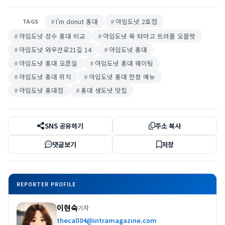
I’m donut 홍대
아임도넛 2호점
TAGS
아임도넛 성수 홍대 비교
아임도넛 쑥 타마고 트러플 오믈렛
아임도넛 와우산로21길 14
아임도넛 홍대
아임도넛 홍대 오픈일
아임도넛 홍대 웨이팅
아임도넛 홍대 위치
아임도넛 홍대 한정 메뉴
아임도넛 홍대점
홍대 생도넛 맛집
SNS 공유하기
주소 복사
댓글보기
저장
REPORTER PROFILE
이현숙
기자
thecall04@intramagazine.com