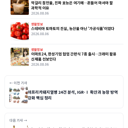
막걸리 침전물, 진짜 효능은 여기에…흔들어 마셔야 할
과학적 이유
2026.08.06
생활정보
스테비아 토마토의 진실, 농산물 아닌 '가공식품'이었다
2026.08.06
생활정보
이마트24, 한성기업 협업 간편식 7종 출시…크래미 활용
신제품 선보인다
2026.08.06
← 이전 기사
아프리카돼지열병 24건 분석, IGR-Ⅰ 확산과 농장 방역
강화 핵심 정리
다음 기사 →