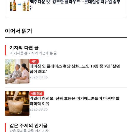
‘맥주다운 맛’ 강조한 클라우드…롯데칠성 리뉴얼 승부
수
이어서 읽기
기자의 다른 글
이 기사를 쓴 기자가 최근에 쓴 글
사회
에이징 인 플레이스 현상 심화…노인 10명 중 7명 "살던
집이 최고"
2026.08.06
생활정보
막걸리 침전물, 진짜 효능은 여기에…흔들어 마셔야 할
과학적 이유
2026.08.06
같은 주제의 인기글
같은 주제를 다룬 인기 기사