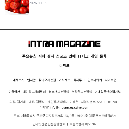
2026.08.06
주요뉴스
사회
경제
스포츠
연예
IT테크
게임
문화
라이프
매체소개
인사말
찾아오시는길
기사제보
독자투고
인트라위키
사이트맵
이용약관
개인정보처리방침
청소년보호정책
저작권보호정책
이메일무단수집거부
의장: 김기태
대표: 김동석
개인정보책임자: 이경은
사업자번호: 553-81-03698
이메일:
info@intramagazine.com
주소: 서울특별시 구로구 디지털로26길 43, R동 1910-1호 (대륭포스트타워8차)
인터넷신문 신문발행번호 ㅣ 서울특별시 아55702