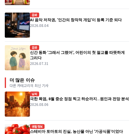
문화
AI 음악 저작권, '인간의 창작적 개입'이 등록 기준 되다
2026.08.04
문화
신간 동화 '그래서 그랬어', 어린이의 첫 절교를 따뜻하게
그리다
2026.07.31
더 많은 이슈
다른 카테고리의 최신 기사
날씨
극한 폭염, 8월 중순 정점 찍고 하순까지…원인과 전망 분석
2026.08.06
생활정보
스테비아 토마토의 진실, 농산물 아닌 '가공식품'이었다