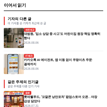
이어서 읽기
기자의 다른 글
이 기사를 쓴 기자가 최근에 쓴 글
사건사고
대법원, '입소 상담 중 사고'도 어린이집 원장 책임 명확히
했다
2026.08.06
IT테크
카카오톡 AI 에이전트, 앱 이동 없이 쿠팡이츠 주문·
결제까지
2026.08.06
같은 주제의 인기글
같은 주제를 다룬 인기 기사
문화
롯데웰푸드, '꼬깔콘 낭만포차' 팝업스토어 오픈...야장
감성 담았다
2026.07.31