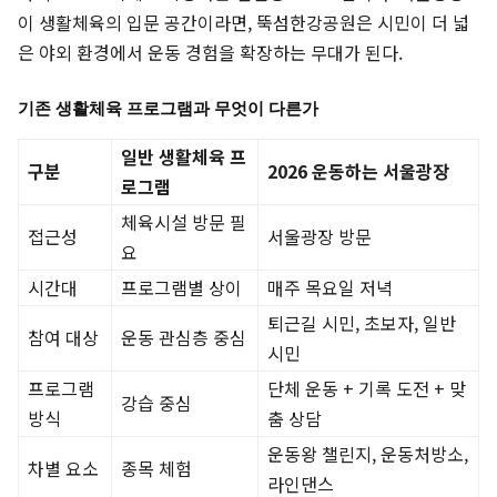
이 생활체육의 입문 공간이라면, 뚝섬한강공원은 시민이 더 넓
은 야외 환경에서 운동 경험을 확장하는 무대가 된다.
기존 생활체육 프로그램과 무엇이 다른가
일반 생활체육 프
구분
2026 운동하는 서울광장
로그램
체육시설 방문 필
접근성
서울광장 방문
요
시간대
프로그램별 상이
매주 목요일 저녁
퇴근길 시민, 초보자, 일반
참여 대상
운동 관심층 중심
시민
프로그램
단체 운동 + 기록 도전 + 맞
강습 중심
방식
춤 상담
운동왕 챌린지, 운동처방소,
차별 요소
종목 체험
라인댄스