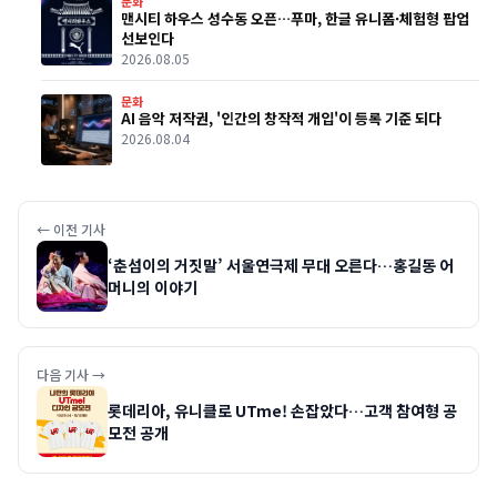
문화
맨시티 하우스 성수동 오픈…푸마, 한글 유니폼·체험형 팝업
선보인다
2026.08.05
문화
AI 음악 저작권, '인간의 창작적 개입'이 등록 기준 되다
2026.08.04
← 이전 기사
‘춘섬이의 거짓말’ 서울연극제 무대 오른다…홍길동 어
머니의 이야기
다음 기사 →
롯데리아, 유니클로 UTme! 손잡았다…고객 참여형 공
모전 공개