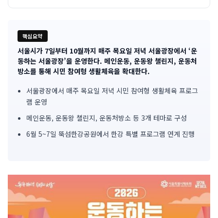
핵심요약
서울시가 7일부터 10월까지 매주 목요일 저녁 서울광장에서 ‘운
기
동하는 서울광장’을 운영한다. 메인운동, 운동왕 챌린지, 운동처
방소를 통해 시민 참여형 생활체육을 확대한다.
사
서울광장에서 매주 목요일 저녁 시민 참여형 생활체육 프로그
핵
램 운영
심
메인운동, 운동왕 챌린지, 운동처방소 등 3개 테마로 구성
요
6월 5~7일 뚝섬한강공원에서 한강 특별 프로그램 연계 진행
약