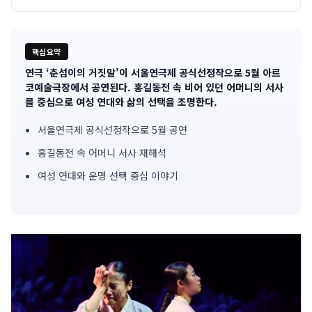
핵심요약
연극 ‘춘섬이의 거짓말’이 서울연극제 공식선정작으로 5월 아르
기
코예술극장에서 공연된다. 홍길동전 속 비어 있던 어머니의 서사
를 중심으로 여성 연대와 삶의 선택을 조명한다.
사
서울연극제 공식선정작으로 5월 공연
핵
홍길동전 속 어머니 서사 재해석
심
여성 연대와 운명 선택 중심 이야기
요
약