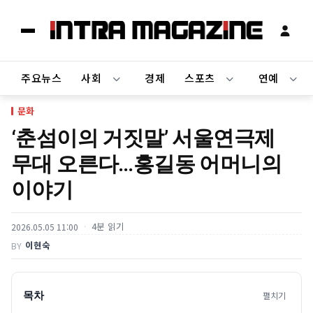
주요뉴스
사회
경제
스포츠
연예
문화
‘춘섬이의 거짓말’ 서울연극제
무대 오른다…홍길동 어머니의
이야기
4분 읽기
2026.05.05 11:00
이현숙
BY
목차
펼치기