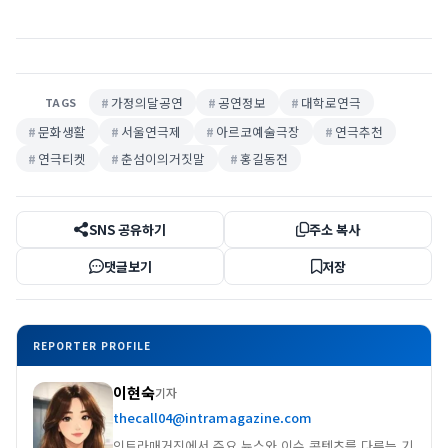
가정의달공연
공연정보
대학로연극
TAGS
문화생활
서울연극제
아르코예술극장
연극추천
연극티켓
춘섬이의거짓말
홍길동전
SNS 공유하기
주소 복사
댓글보기
저장
REPORTER PROFILE
이현숙
기자
thecall04@intramagazine.com
인트라매거진에서 주요 뉴스와 이슈 콘텐츠를 다루는 기