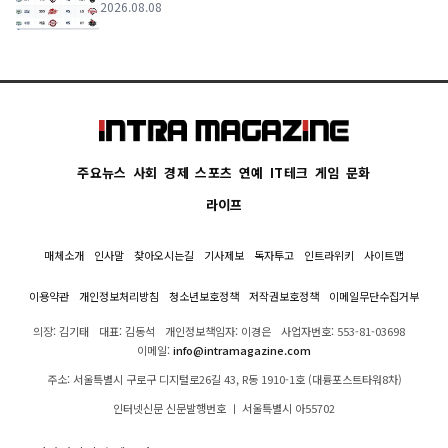
2026.08.08
주요뉴스
사회
경제
스포츠
연예
IT테크
게임
문화
라이프
매체소개
인사말
찾아오시는길
기사제보
독자투고
인트라위키
사이트맵
이용약관
개인정보처리방침
청소년보호정책
저작권보호정책
이메일무단수집거부
의장: 김기태
대표: 김동석
개인정보책임자: 이경은
사업자번호: 553-81-03698
이메일:
info@intramagazine.com
주소: 서울특별시 구로구 디지털로26길 43, R동 1910-1호 (대륭포스트타워8차)
인터넷신문 신문발행번호 ㅣ 서울특별시 아55702