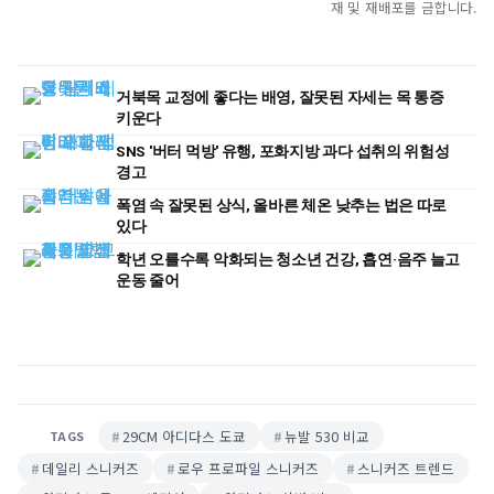
재 및 재배포를 금합니다.
거북목 교정에 좋다는 배영, 잘못된 자세는 목 통증
키운다
SNS '버터 먹방' 유행, 포화지방 과다 섭취의 위험성
경고
폭염 속 잘못된 상식, 올바른 체온 낮추는 법은 따로
있다
학년 오를수록 악화되는 청소년 건강, 흡연·음주 늘고
운동 줄어
29CM 아디다스 도쿄
뉴발 530 비교
TAGS
데일리 스니커즈
로우 프로파일 스니커즈
스니커즈 트렌드