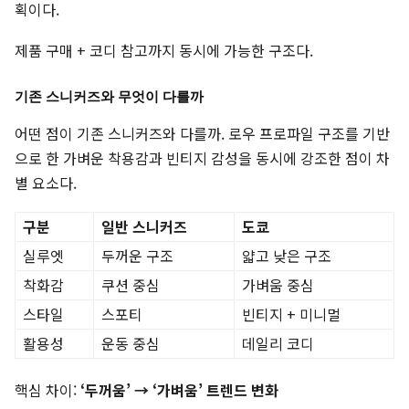
획이다.
제품 구매 + 코디 참고까지 동시에 가능한 구조다.
기존 스니커즈와 무엇이 다를까
어떤 점이 기존 스니커즈와 다를까. 로우 프로파일 구조를 기반
으로 한 가벼운 착용감과 빈티지 감성을 동시에 강조한 점이 차
별 요소다.
구분
일반 스니커즈
도쿄
실루엣
두꺼운 구조
얇고 낮은 구조
착화감
쿠션 중심
가벼움 중심
스타일
스포티
빈티지 + 미니멀
활용성
운동 중심
데일리 코디
핵심 차이:
‘두꺼움’ → ‘가벼움’ 트렌드 변화