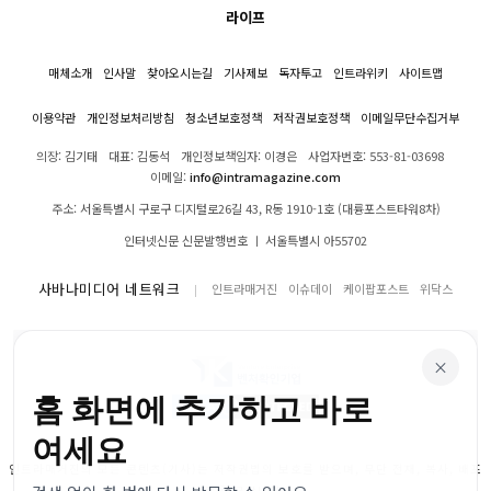
라이프
매체소개
인사말
찾아오시는길
기사제보
독자투고
인트라위키
사이트맵
이용약관
개인정보처리방침
청소년보호정책
저작권보호정책
이메일무단수집거부
의장: 김기태
대표: 김동석
개인정보책임자: 이경은
사업자번호: 553-81-03698
이메일:
info@intramagazine.com
주소: 서울특별시 구로구 디지털로26길 43, R동 1910-1호 (대륭포스트타워8차)
인터넷신문 신문발행번호 ㅣ 서울특별시 아55702
사바나미디어 네트워크
인트라매거진
이슈데이
케이팝포스트
위닥스
×
홈 화면에 추가하고 바로
여세요
인트라매거진의 모든 콘텐츠(기사)는 저작권법의 보호를 받으며, 무단 전재, 복사, 배포
등을 금합니다.