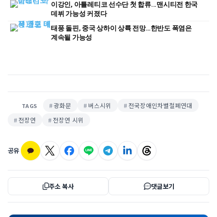
이강인, 아틀레티코 선수단 첫 합류...맨시티전 한국
데뷔 가능성 커졌다
태풍 돌핀, 중국 상하이 상륙 전망…한반도 폭염은
계속될 가능성
광화문
버스시위
전국장애인차별철폐연대
TAGS
전장연
전장연 시위
공유
주소 복사
댓글보기