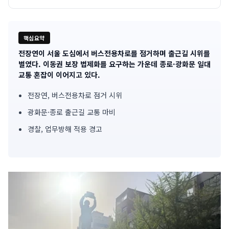
핵심요약
전장연이 서울 도심에서 버스전용차로를 점거하며 출근길 시위를
기
벌였다. 이동권 보장 법제화를 요구하는 가운데 종로·광화문 일대
교통 혼잡이 이어지고 있다.
사
전장연, 버스전용차로 점거 시위
핵
광화문·종로 출근길 교통 마비
심
경찰, 업무방해 적용 경고
요
약