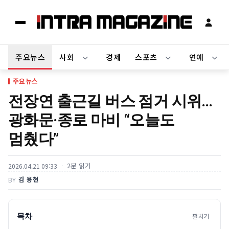
주요뉴스
사회
경제
스포츠
연예
주요뉴스
전장연 출근길 버스 점거 시위…
광화문·종로 마비 “오늘도
멈췄다”
2분 읽기
2026.04.21 09:33
김 용현
BY
목차
펼치기