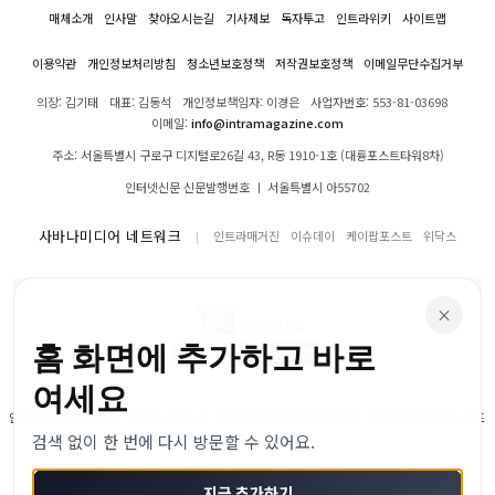
매체소개
인사말
찾아오시는길
기사제보
독자투고
인트라위키
사이트맵
이용약관
개인정보처리방침
청소년보호정책
저작권보호정책
이메일무단수집거부
의장: 김기태
대표: 김동석
개인정보책임자: 이경은
사업자번호: 553-81-03698
이메일:
info@intramagazine.com
주소: 서울특별시 구로구 디지털로26길 43, R동 1910-1호 (대륭포스트타워8차)
인터넷신문 신문발행번호 ㅣ 서울특별시 아55702
사바나미디어 네트워크
인트라매거진
이슈데이
케이팝포스트
위닥스
×
홈 화면에 추가하고 바로
여세요
인트라매거진의 모든 콘텐츠(기사)는 저작권법의 보호를 받으며, 무단 전재, 복사, 배포
검색 없이 한 번에 다시 방문할 수 있어요.
등을 금합니다.
© 2024–2026 인트라매거진. All Rights Reserved
지금 추가하기