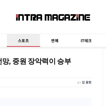
스포츠
연예
IT테크
전망, 중원 장악력이 승부
김 용현
BY