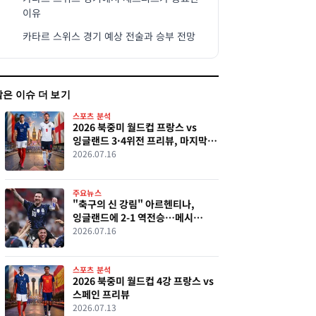
이유
카타르 스위스 경기 예상 전술과 승부 전망
같은 이슈 더 보기
스포츠 분석
2026 북중미 월드컵 프랑스 vs
잉글랜드 3·4위전 프리뷰, 마지막
자존심 대결
2026.07.16
주요뉴스
"축구의 신 강림" 아르헨티나,
잉글랜드에 2-1 역전승…메시
앞세워 월드컵 결승 진출
2026.07.16
스포츠 분석
2026 북중미 월드컵 4강 프랑스 vs
스페인 프리뷰
2026.07.13