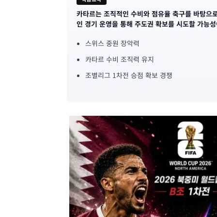
카타르는 조직적인 수비와 점유율 축구를 바탕으로
기
인 경기 운영을 통해 주도권 확보를 시도할 가능성
사
스위스 중원 장악력
핵
카타르 수비 조직력 유지
심
조별리그 1차전 승점 확보 경쟁
요
약