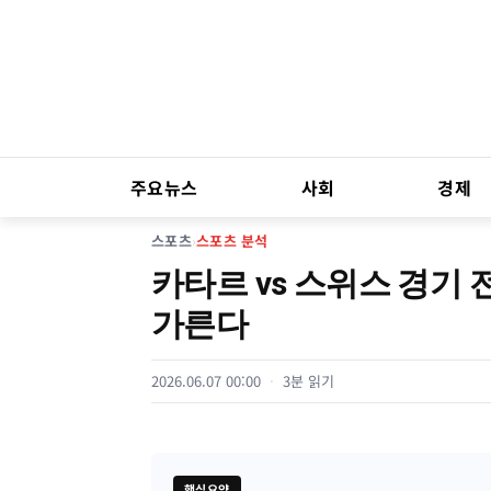
주요뉴스
사회
경제
스포츠
›
스포츠 분석
카타르 vs 스위스 경기 
가른다
2026.06.07 00:00
3분 읽기
핵심요약