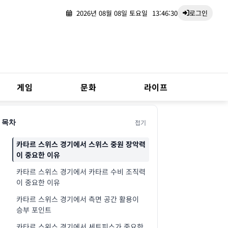
2026년 08월 08일 토요일
13:46:31
로그인
게임
문화
라이프
접기
목차
카타르 스위스 경기에서 스위스 중원 장악력
이 중요한 이유
카타르 스위스 경기에서 카타르 수비 조직력
이 중요한 이유
카타르 스위스 경기에서 측면 공간 활용이
승부 포인트
카타르 스위스 경기에서 세트피스가 중요한