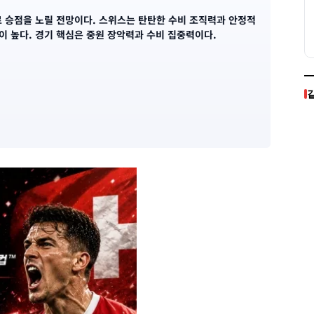
 승점을 노릴 전망이다. 스위스는 탄탄한 수비 조직력과 안정적
이 높다. 경기 핵심은 중원 장악력과 수비 집중력이다.