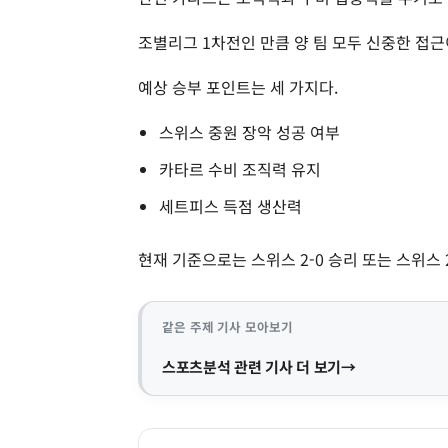
조별리그 1차전인 만큼 양 팀 모두 신중한 접근
예상 승부 포인트는 세 가지다.
스위스 중원 장악 성공 여부
카타르 수비 조직력 유지
세트피스 득점 생산력
현재 기준으로는 스위스 2-0 승리 또는 스위스 
같은 주제 기사 모아보기
스포츠분석 관련 기사 더 보기