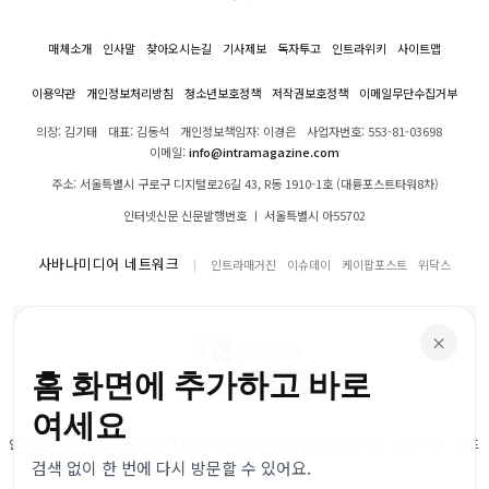
매체소개
인사말
찾아오시는길
기사제보
독자투고
인트라위키
사이트맵
이용약관
개인정보처리방침
청소년보호정책
저작권보호정책
이메일무단수집거부
의장: 김기태
대표: 김동석
개인정보책임자: 이경은
사업자번호: 553-81-03698
이메일:
info@intramagazine.com
주소: 서울특별시 구로구 디지털로26길 43, R동 1910-1호 (대륭포스트타워8차)
인터넷신문 신문발행번호 ㅣ 서울특별시 아55702
사바나미디어 네트워크
인트라매거진
이슈데이
케이팝포스트
위닥스
×
홈 화면에 추가하고 바로
여세요
인트라매거진의 모든 콘텐츠(기사)는 저작권법의 보호를 받으며, 무단 전재, 복사, 배포
검색 없이 한 번에 다시 방문할 수 있어요.
등을 금합니다.