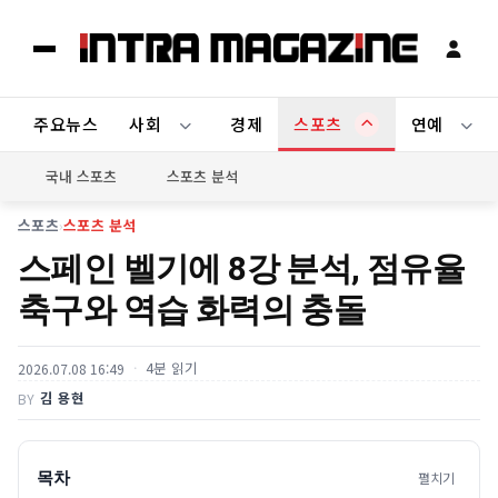
주요뉴스
사회
경제
스포츠
연예
국내 스포츠
스포츠 분석
스포츠
›
스포츠 분석
스페인 벨기에 8강 분석, 점유율
축구와 역습 화력의 충돌
4분 읽기
2026.07.08 16:49
김 용현
BY
목차
펼치기