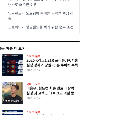
변수로 떠오른 이유
잉글랜드가 노르웨이 수비를 공략할 핵심 전
술
노르웨이가 잉글랜드를 꺾기 위한 승부 조건
같은 이슈 더 보기
스포츠 분석
2026 K리그1 21R 프리뷰, FC서울
원정 강세와 강원FC 홈 수비력 주목
2026.07.25
국내 스포츠
이승우, 월드컵 최종 엔트리 탈락
심경 첫 고백..."TV 끄고 며칠 동안
많이 아팠다"
2026.07.23
스포츠 분석