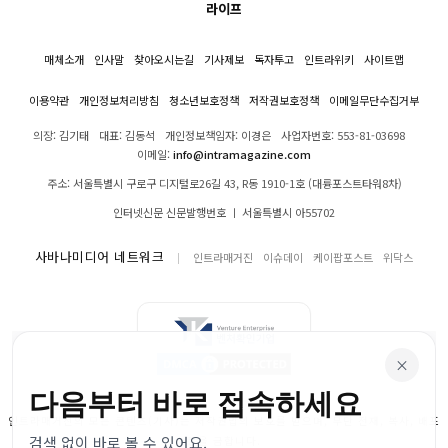
라이프
매체소개
인사말
찾아오시는길
기사제보
독자투고
인트라위키
사이트맵
이용약관
개인정보처리방침
청소년보호정책
저작권보호정책
이메일무단수집거부
의장: 김기태
대표: 김동석
개인정보책임자: 이경은
사업자번호: 553-81-03698
이메일:
info@intramagazine.com
주소: 서울특별시 구로구 디지털로26길 43, R동 1910-1호 (대륭포스트타워8차)
인터넷신문 신문발행번호 ㅣ 서울특별시 아55702
사바나미디어 네트워크
인트라매거진
이슈데이
케이팝포스트
위닥스
×
다음부터 바로 접속하세요
인트라매거진의 모든 콘텐츠(기사)는 저작권법의 보호를 받으며, 무단 전재, 복사, 배포
검색 없이 바로 볼 수 있어요.
등을 금합니다.