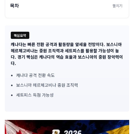
목차
펼치기
핵심요약
캐나다는 빠른 전환 공격과 활동량을 앞세울 전망이다. 보스니아
기
헤르체고비나는 중원 조직력과 세트피스를 활용할 가능성이 높
다. 경기 핵심은 캐나다의 역습 효율과 보스니아의 중원 장악력이
사
다.
핵
캐나다 공격 전환 속도
심
보스니아 헤르체고비나 중원 조직력
요
세트피스 득점 가능성
약