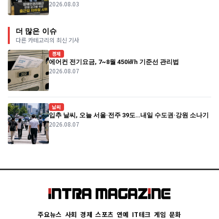
2026.08.03
더 많은 이슈
다른 카테고리의 최신 기사
경제
에어컨 전기요금, 7~8월 450㎾h 기준선 관리법
2026.08.07
날씨
입추 날씨, 오늘 서울·전주 39도…내일 수도권·강원 소나기
2026.08.07
주요뉴스
사회
경제
스포츠
연예
IT테크
게임
문화