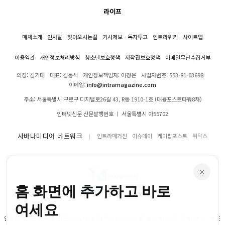
라이프
매체소개
인사말
찾아오시는길
기사제보
독자투고
인트라위키
사이트맵
이용약관
개인정보처리방침
청소년보호정책
저작권보호정책
이메일무단수집거부
의장: 김기태
대표: 김동석
개인정보책임자: 이경은
사업자번호: 553-81-03698
이메일:
info@intramagazine.com
주소: 서울특별시 구로구 디지털로26길 43, R동 1910-1호 (대륭포스트타워8차)
인터넷신문 신문발행번호 ㅣ 서울특별시 아55702
사바나미디어 네트워크
인트라매거진
이슈데이
케이팝포스트
위닥스
×
홈 화면에 추가하고 바로
여세요
인트라매거진의 모든 콘텐츠(기사)는 저작권법의 보호를 받으며, 무단 전재, 복사, 배포