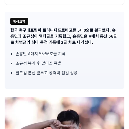
핵심요약
한국 축구대표팀이 트리니다드토바고를 5대0으로 완파했다. 손
기
흥민과 조규성이 멀티골을 기록했고, 손흥민은 A매치 통산 56골
로 차범근의 최다 득점 기록에 2골 차로 다가섰다.
사
손흥민 A매치 55·56호골 기록
핵
조규성 복귀 후 멀티골 폭발
심
월드컵 본선 앞두고 공격력 점검 성공
요
약