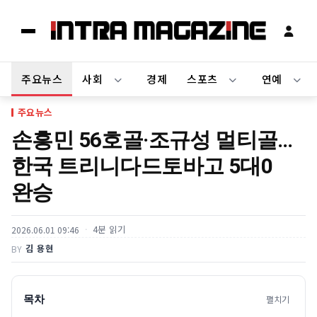
주요뉴스
사회
경제
스포츠
연예
주요뉴스
손흥민 56호골·조규성 멀티골…
한국 트리니다드토바고 5대0
완승
4분 읽기
2026.06.01 09:46
김 용현
BY
목차
펼치기