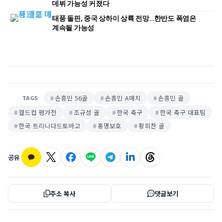
데뷔 가능성 커졌다
태풍 돌핀, 중국 상하이 상륙 전망…한반도 폭염은
계속될 가능성
손흥민 56골
손흥민 A매치
손흥민 골
TAGS
월드컵 평가전
조규성 골
한국 축구
한국 축구 대표팀
한국 트리니다드토바고
홍명보호
황희찬 골
공유
주소 복사
댓글보기