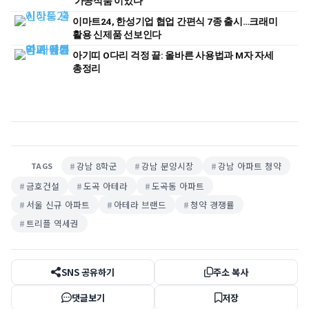
'가공식품'이었다
이마트24, 한성기업 협업 간편식 7종 출시…크래미
활용 신제품 선보인다
아기띠 O다리 걱정 끝: 올바른 사용법과 M자 자세
총정리
강남 8학군
강남 분양시장
강남 아파트 청약
TAGS
금호건설
도곡 아테라
도곡동 아파트
서울 신규 아파트
아테라 브랜드
청약 경쟁률
트리플 역세권
SNS 공유하기
주소 복사
댓글보기
저장