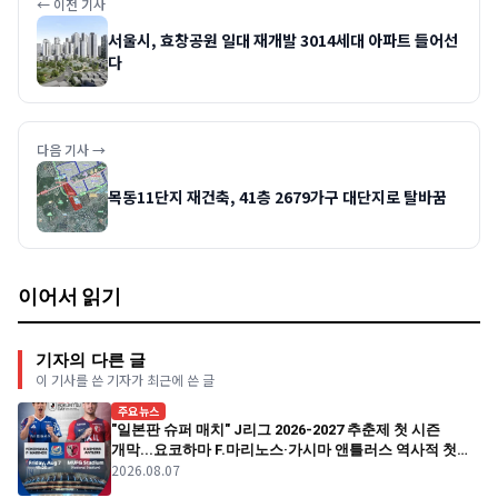
← 이전 기사
서울시, 효창공원 일대 재개발 3014세대 아파트 들어선
다
다음 기사 →
목동11단지 재건축, 41층 2679가구 대단지로 탈바꿈
이어서 읽기
기자의 다른 글
이 기사를 쓴 기자가 최근에 쓴 글
주요뉴스
"일본판 슈퍼 매치" J리그 2026-2027 추춘제 첫 시즌
개막...요코하마 F.마리노스·가시마 앤틀러스 역사적 첫
2026.08.07
경기