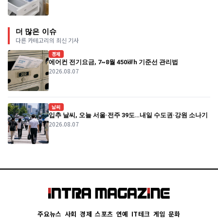
더 많은 이슈
다른 카테고리의 최신 기사
경제
에어컨 전기요금, 7~8월 450㎾h 기준선 관리법
2026.08.07
날씨
입추 날씨, 오늘 서울·전주 39도…내일 수도권·강원 소나기
2026.08.07
주요뉴스
사회
경제
스포츠
연예
IT테크
게임
문화