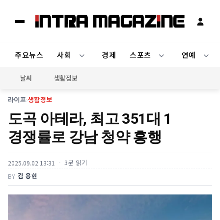
주요뉴스
사회
경제
스포츠
연예
날씨
생활정보
라이프
›
생활정보
도곡 아테라, 최고 351대 1
경쟁률로 강남 청약 흥행
3분 읽기
2025.09.02 13:31
김 용현
BY