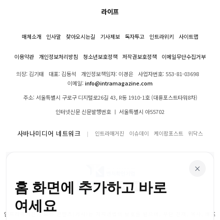
라이프
매체소개
인사말
찾아오시는길
기사제보
독자투고
인트라위키
사이트맵
이용약관
개인정보처리방침
청소년보호정책
저작권보호정책
이메일무단수집거부
의장: 김기태
대표: 김동석
개인정보책임자: 이경은
사업자번호: 553-81-03698
이메일:
info@intramagazine.com
주소: 서울특별시 구로구 디지털로26길 43, R동 1910-1호 (대륭포스트타워8차)
인터넷신문 신문발행번호 ㅣ 서울특별시 아55702
사바나미디어 네트워크
인트라매거진
이슈데이
케이팝포스트
위닥스
×
홈 화면에 추가하고 바로
여세요
인트라매거진의 모든 콘텐츠(기사)는 저작권법의 보호를 받으며, 무단 전재, 복사, 배포