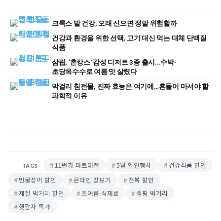
크록스 발 건강, 오래 신으면 정말 위험할까
건강과 환경을 위한 선택, 고기 대신 먹는 대체 단백질
식품
삼립, '촌캉스' 감성 디저트 3종 출시...수박·
초당옥수수로 여름 맛 살렸다
막걸리 침전물, 진짜 효능은 여기에…흔들어 마셔야 할
과학적 이유
11번가 마트대전
5월 할인행사
건강식품 할인
TAGS
민물장어 할인
온라인 장보기
전복 할인
제철 먹거리 할인
초여름 식재료
캠핑 먹거리
햇감자 특가