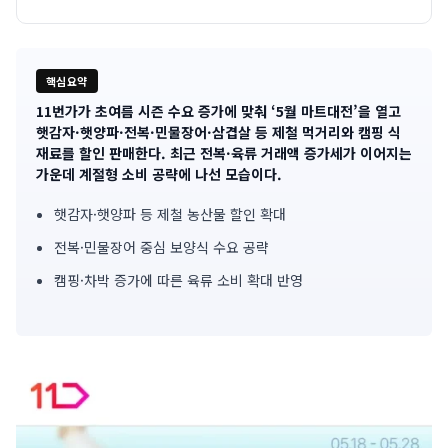
핵심요약
11번가가 초여름 시즌 수요 증가에 맞춰 ‘5월 마트대전’을 열고
기
햇감자·햇양파·전복·민물장어·삼겹살 등 제철 먹거리와 캠핑 식
재료를 할인 판매한다. 최근 전복·육류 거래액 증가세가 이어지는
사
가운데 계절형 소비 공략에 나선 모습이다.
핵
햇감자·햇양파 등 제철 농산물 할인 확대
심
전복·민물장어 중심 보양식 수요 공략
요
캠핑·차박 증가에 따른 육류 소비 확대 반영
약