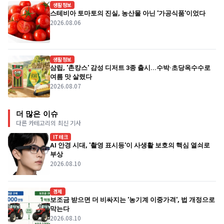
생활정보
스테비아 토마토의 진실, 농산물 아닌 '가공식품'이었다
2026.08.06
생활정보
삼립, '촌캉스' 감성 디저트 3종 출시...수박·초당옥수수로
여름 맛 살렸다
2026.08.07
더 많은 이슈
다른 카테고리의 최신 기사
IT테크
AI 안경 시대, '촬영 표시등'이 사생활 보호의 핵심 열쇠로
부상
2026.08.10
경제
보조금 받으면 더 비싸지는 '농기계 이중가격', 법 개정으로
막는다
2026.08.10