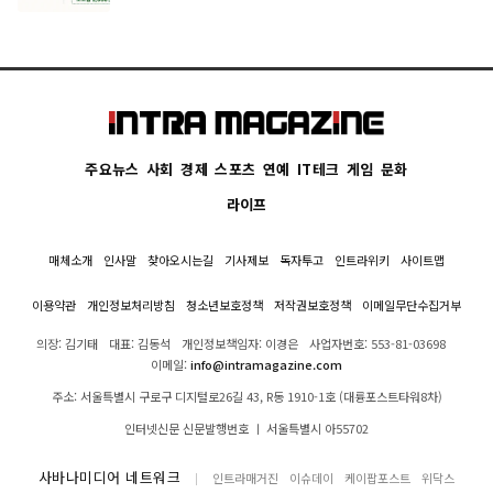
주요뉴스
사회
경제
스포츠
연예
IT테크
게임
문화
라이프
매체소개
인사말
찾아오시는길
기사제보
독자투고
인트라위키
사이트맵
이용약관
개인정보처리방침
청소년보호정책
저작권보호정책
이메일무단수집거부
의장: 김기태
대표: 김동석
개인정보책임자: 이경은
사업자번호: 553-81-03698
이메일:
info@intramagazine.com
주소: 서울특별시 구로구 디지털로26길 43, R동 1910-1호 (대륭포스트타워8차)
인터넷신문 신문발행번호 ㅣ 서울특별시 아55702
사바나미디어 네트워크
인트라매거진
이슈데이
케이팝포스트
위닥스