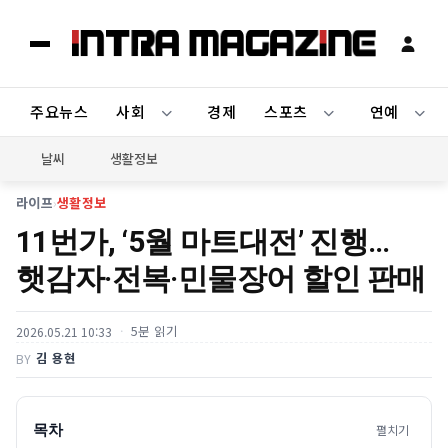
주요뉴스
사회
경제
스포츠
연예
날씨
생활정보
라이프
›
생활정보
11번가, ‘5월 마트대전’ 진행…
햇감자·전복·민물장어 할인 판매
5분 읽기
2026.05.21 10:33
김 용현
BY
목차
펼치기