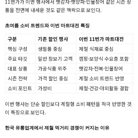
11번가가 이번 행사에서 햇감자·햇양파·민물장어 같은 시즌 상
품을 전면에 내세운 것도 같은 맥락으로 보인다.
초여름 소비 트렌드와 이번 마트대전 특징
구분
기존 할인 행사
이번 11번가 마트대전
핵심 구성
생필품 중심
제철 식재료 중심
주요 타깃
일반 장보기 고객
캠핑·보양식 수요층 포함
대표 상품
가공식품 위주
햇감자·전복·민물장어
시즌 전략
가격 할인 중심
계절 소비 트렌드 반영
소비 포인트
가성비
제철·건강·야외활동 결합
이번 행사는 단순 할인보다 계절형 소비 패턴을 적극 반영한 것
이 특징으로 보인다.
한국 유통업계에서 제철 먹거리 경쟁이 커지는 이유