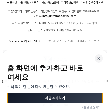
이용약관
개인정보처리방침
청소년보호정책
저작권보호정책
이메일무단수집거부
의장: 김기태
대표: 김동석
개인정보책임자: 이경은
사업자번호: 553-81-03698
이메일:
info@intramagazine.com
주소: 서울특별시 구로구 디지털로26길 43, R동 1910-1호 (대륭포스트타워8차)
인터넷신문 신문발행번호 ㅣ 서울특별시 아55702
사바나미디어 네트워크
인트라매거진
이슈데이
케이팝포스트
위닥스
×
홈 화면에 추가하고 바로
여세요
인트라매거진의 모든 콘텐츠(기사)는 저작권법의 보호를 받으며, 무단 전재, 복사, 배포
검색 없이 한 번에 다시 방문할 수 있어요.
등을 금합니다.
© 2024–2026 인트라매거진. All Rights Reserved
지금 추가하기
오늘은 괜찮아요