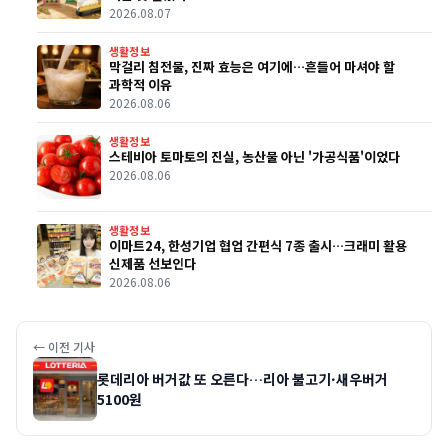
2026.08.07
생활정보
막걸리 침전물, 진짜 효능은 여기에…흔들어 마셔야 할
과학적 이유
2026.08.06
생활정보
스테비아 토마토의 진실, 농산물 아닌 '가공식품'이었다
2026.08.06
생활정보
이마트24, 한성기업 협업 간편식 7종 출시…크래미 활용
신제품 선보인다
2026.08.06
← 이전 기사
롯데리아 버거값 또 오른다…리아 불고기·새우버거
5100원