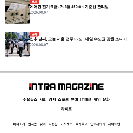
경제
에어컨 전기요금, 7~8월 450㎾h 기준선 관리법
2026.08.07
날씨
입추 날씨, 오늘 서울·전주 39도…내일 수도권·강원 소나기
2026.08.07
주요뉴스
사회
경제
스포츠
연예
IT테크
게임
문화
라이프
매체소개
인사말
찾아오시는길
기사제보
독자투고
인트라위키
사이트맵