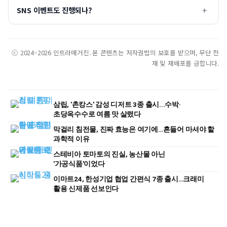
SNS 이벤트도 진행되나?
ⓒ 2024–2026 인트라매거진. 본 콘텐츠는 저작권법의 보호를 받으며, 무단 전
재 및 재배포를 금합니다.
삼립, '촌캉스' 감성 디저트 3종 출시...수박·
초당옥수수로 여름 맛 살렸다
막걸리 침전물, 진짜 효능은 여기에…흔들어 마셔야 할
과학적 이유
스테비아 토마토의 진실, 농산물 아닌
'가공식품'이었다
이마트24, 한성기업 협업 간편식 7종 출시…크래미
활용 신제품 선보인다