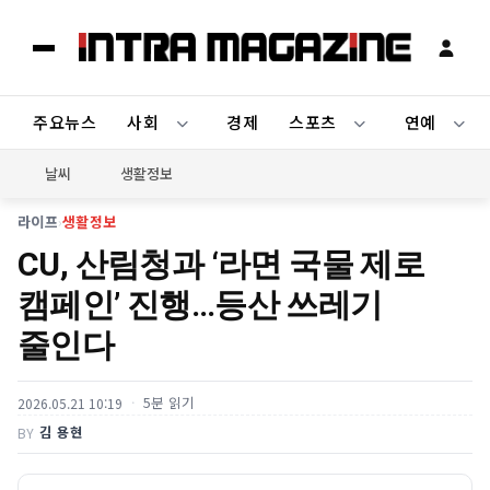
주요뉴스
사회
경제
스포츠
연예
날씨
생활정보
라이프
›
생활정보
CU, 산림청과 ‘라면 국물 제로
캠페인’ 진행…등산 쓰레기
줄인다
5분 읽기
2026.05.21 10:19
김 용현
BY