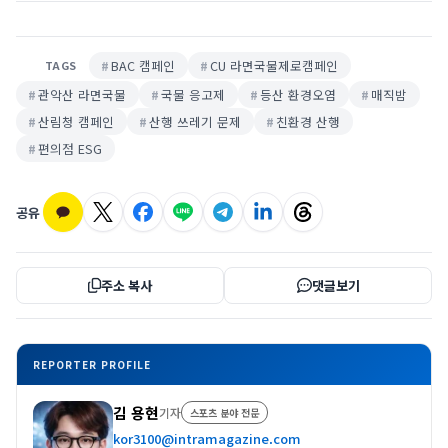
BAC 캠페인
CU 라면국물제로캠페인
TAGS
관악산 라면국물
국물 응고제
등산 환경오염
매직밤
산림청 캠페인
산행 쓰레기 문제
친환경 산행
편의점 ESG
공유
주소 복사
댓글보기
REPORTER PROFILE
김 용현
기자
스포츠 분야 전문
kor3100@intramagazine.com