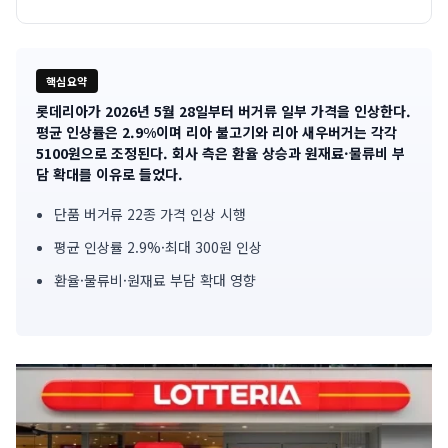
핵심요약
롯데리아가 2026년 5월 28일부터 버거류 일부 가격을 인상한다.
기
평균 인상률은 2.9%이며 리아 불고기와 리아 새우버거는 각각
5100원으로 조정된다. 회사 측은 환율 상승과 원재료·물류비 부
사
담 확대를 이유로 들었다.
핵
단품 버거류 22종 가격 인상 시행
심
평균 인상률 2.9%·최대 300원 인상
요
환율·물류비·원재료 부담 확대 영향
약