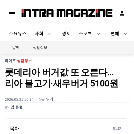
주요뉴스
사회
경제
스포츠
연예
날씨
생활정보
라이프
›
생활정보
롯데리아 버거값 또 오른다…
리아 불고기·새우버거 5100원
5분 읽기
2026.05.21 10:14
김 용현
BY
목차
펼치기