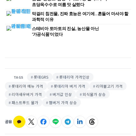
초당옥수수로 여름 맛 살렸다
막걸리 침전물, 진짜 효능은 여기에…흔들어 마셔야 할
과학적 이유
스테비아 토마토의 진실, 농산물 아닌
'가공식품'이었다
롯데GRS
롯데리아 가격인상
TAGS
롯데리아 메뉴 가격
롯데리아 버거 가격
리아불고기 가격
리아새우버거 가격
버거값 인상
외식물가 상승
패스트푸드 물가
햄버거 가격 상승
공유