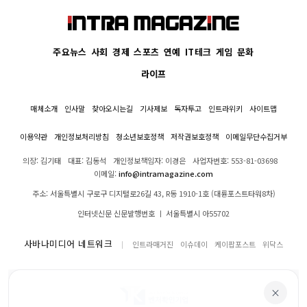
주요뉴스
사회
경제
스포츠
연예
IT테크
게임
문화
라이프
매체소개
인사말
찾아오시는길
기사제보
독자투고
인트라위키
사이트맵
이용약관
개인정보처리방침
청소년보호정책
저작권보호정책
이메일무단수집거부
의장: 김기태
대표: 김동석
개인정보책임자: 이경은
사업자번호: 553-81-03698
이메일:
info@intramagazine.com
주소: 서울특별시 구로구 디지털로26길 43, R동 1910-1호 (대륭포스트타워8차)
인터넷신문 신문발행번호 ㅣ 서울특별시 아55702
사바나미디어 네트워크
인트라매거진
이슈데이
케이팝포스트
위닥스
×