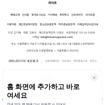
라이프
매체소개
인사말
찾아오시는길
기사제보
독자투고
인트라위키
사이트맵
이용약관
개인정보처리방침
청소년보호정책
저작권보호정책
이메일무단수집거부
의장: 김기태
대표: 김동석
개인정보책임자: 이경은
사업자번호: 553-81-03698
이메일:
info@intramagazine.com
주소: 서울특별시 구로구 디지털로26길 43, R동 1910-1호 (대륭포스트타워8차)
인터넷신문 신문발행번호 ㅣ 서울특별시 아55702
사바나미디어 네트워크
인트라매거진
이슈데이
케이팝포스트
위닥스
×
홈 화면에 추가하고 바로
여세요
인트라매거진의 모든 콘텐츠(기사)는 저작권법의 보호를 받으며, 무단 전재, 복사, 배포
검색 없이 한 번에 다시 방문할 수 있어요.
등을 금합니다.