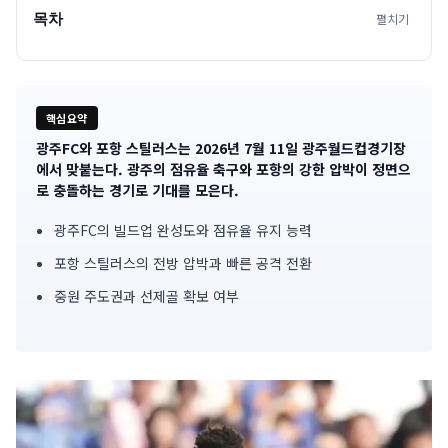
목차
펼치기
핵심요약
광주FC와 포항 스틸러스는 2026년 7월 11일 광주월드컵경기장
기
에서 맞붙는다. 광주의 점유율 축구와 포항의 강한 압박이 정면으
로 충돌하는 경기로 기대를 모은다.
사
광주FC의 빌드업 완성도와 점유율 유지 능력
핵
포항 스틸러스의 전방 압박과 빠른 공격 전환
심
중원 주도권과 선제골 확보 여부
요
약