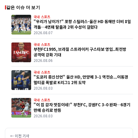
같은 이슈 더 보기
국내 스포츠
"우리가 남이가?" 포항 스틸러스-울산 HD 동해안 더비 8일
격돌…4연패 탈출과 2위 수성이 걸렸다
2026.08.07
국내 스포츠
부천FC1995, 브라질 스트라이커 구스타보 영입..최전방
공격력 강화 기대
2026.08.06
국내 스포츠
"도쿄리 종신선언" 울산 HD, 안양에 3-1 역전승...이동경
멀티골 폭발로 K리그1 2위 도약
2026.08.03
국내 스포츠
"이 집 감자 맛집이네!" 부천FC, 강원FC 3-0 완파…6경기
만에 승리로 반등
2026.08.03
← 이전 기사