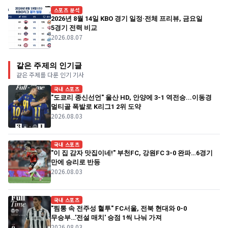
스포츠 분석
2026년 8월 14일 KBO 경기 일정·전체 프리뷰, 금요일
5경기 전력 비교
2026.08.07
같은 주제의 인기글
같은 주제를 다룬 인기 기사
국내 스포츠
"도쿄리 종신선언" 울산 HD, 안양에 3-1 역전승...이동경
멀티골 폭발로 K리그1 2위 도약
2026.08.03
국내 스포츠
"이 집 감자 맛집이네!" 부천FC, 강원FC 3-0 완파…6경기
만에 승리로 반등
2026.08.03
국내 스포츠
"찜통 속 전주성 혈투" FC서울, 전북 현대와 0-0
무승부…'전설 매치' 승점 1씩 나눠 가져
2026.08.03