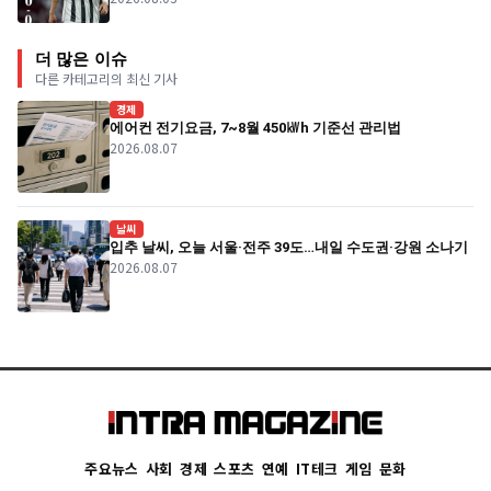
더 많은 이슈
다른 카테고리의 최신 기사
경제
에어컨 전기요금, 7~8월 450㎾h 기준선 관리법
2026.08.07
날씨
입추 날씨, 오늘 서울·전주 39도…내일 수도권·강원 소나기
2026.08.07
주요뉴스
사회
경제
스포츠
연예
IT테크
게임
문화