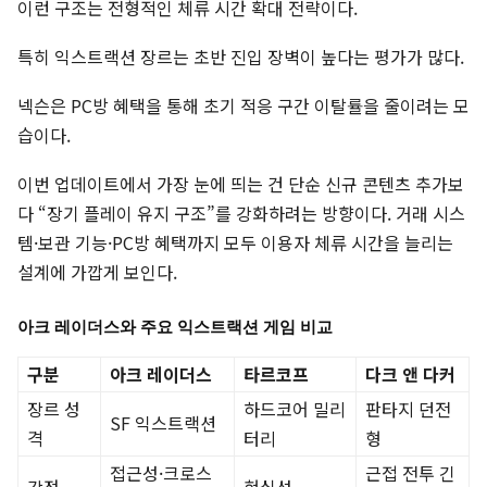
이런 구조는 전형적인 체류 시간 확대 전략이다.
특히 익스트랙션 장르는 초반 진입 장벽이 높다는 평가가 많다.
넥슨은 PC방 혜택을 통해 초기 적응 구간 이탈률을 줄이려는 모
습이다.
이번 업데이트에서 가장 눈에 띄는 건 단순 신규 콘텐츠 추가보
다 “장기 플레이 유지 구조”를 강화하려는 방향이다. 거래 시스
템·보관 기능·PC방 혜택까지 모두 이용자 체류 시간을 늘리는
설계에 가깝게 보인다.
아크 레이더스와 주요 익스트랙션 게임 비교
구분
아크 레이더스
타르코프
다크 앤 다커
장르 성
하드코어 밀리
판타지 던전
SF 익스트랙션
격
터리
형
접근성·크로스
근접 전투 긴
강점
현실성