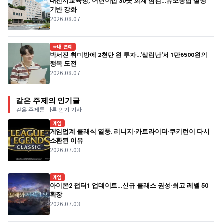
대전시교육청, 어린이집 30곳 회계 점검…유보통합 실행
기반 강화
2026.08.07
국내 연예
박서진 취미방에 2천만 원 투자…'살림남'서 1만6500원의
행복 도전
2026.08.07
같은 주제의 인기글
같은 주제를 다룬 인기 기사
게임
게임업계 클래식 열풍, 리니지·카트라이더·쿠키런이 다시
소환된 이유
2026.07.03
게임
아이온2 챕터1 업데이트…신규 클래스 권성·최고 레벨 50
확장
2026.07.03