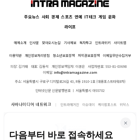
주요뉴스
사회
경제
스포츠
연예
IT테크
게임
문화
라이프
매체소개
인사말
찾아오시는길
기사제보
독자투고
인트라위키
사이트맵
이용약관
개인정보처리방침
청소년보호정책
저작권보호정책
이메일무단수집거부
의장: 김기태
대표: 김동석
개인정보책임자: 이경은
사업자번호: 553-81-03698
이메일:
info@intramagazine.com
주소: 서울특별시 구로구 디지털로26길 43, R동 1910-1호 (대륭포스트타워8차)
인터넷신문 신문발행번호 ㅣ 서울특별시 아55702
사바나미디어 네트워크
인트라매거진
이슈데이
케이팝포스트
위닥스
×
다음부터 바로 접속하세요