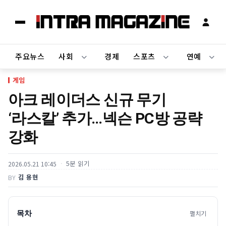
주요뉴스
사회
경제
스포츠
연예
게임
아크 레이더스 신규 무기
‘라스칼’ 추가…넥슨 PC방 공략
강화
5분 읽기
2026.05.21 10:45
김 용현
BY
목차
펼치기