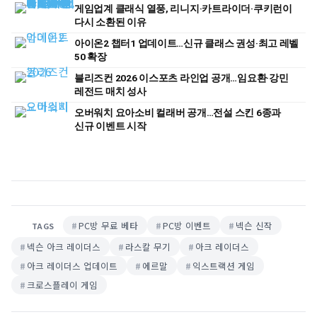
게임업계 클래식 열풍, 리니지·카트라이더·쿠키런이
다시 소환된 이유
아이온2 챕터1 업데이트…신규 클래스 권성·최고 레벨
50 확장
블리즈컨 2026 이스포츠 라인업 공개…임요환·강민
레전드 매치 성사
오버워치 요아소비 컬래버 공개…전설 스킨 6종과
신규 이벤트 시작
PC방 무료 베타
PC방 이벤트
넥슨 신작
TAGS
넥슨 아크 레이더스
라스칼 무기
아크 레이더스
아크 레이더스 업데이트
에르말
익스트랙션 게임
크로스플레이 게임