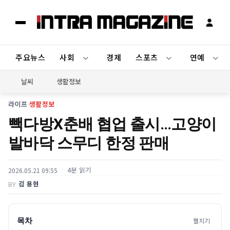
주요뉴스
사회
경제
스포츠
연예
날씨
생활정보
라이프
›
생활정보
빽다방X춘배 협업 출시…고양이
발바닥 스무디 한정 판매
4분 읽기
2026.05.21 09:55
김 용현
BY
목차
펼치기