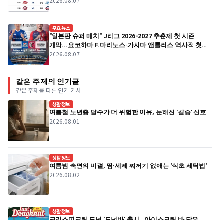
2026.08.07
주요뉴스
"일본판 슈퍼 매치" J리그 2026-2027 추춘제 첫 시즌
개막...요코하마 F.마리노스·가시마 앤틀러스 역사적 첫
2026.08.07
경기
같은 주제의 인기글
같은 주제를 다룬 인기 기사
생활정보
여름철 노년층 탈수가 더 위험한 이유, 둔해진 '갈증' 신호
2026.08.01
생활정보
여름밤 숙면의 비결, 땀·세제 찌꺼기 없애는 '식초 세탁법'
2026.08.02
생활정보
크리스피크림 도넛 '도넛바' 출시…아이스크림 바 닮은