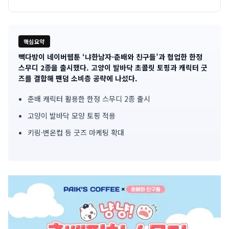
핵심요약
빽다방이 네이버웹툰 ‘냐한남자-춘배와 친구들’과 협업한 한정
기
스무디 2종을 출시했다. 고양이 발바닥 초콜릿 토핑과 캐릭터 굿
즈를 결합해 팬덤 소비층 공략에 나섰다.
사
춘배 캐릭터 활용한 한정 스무디 2종 출시
핵
고양이 발바닥 모양 토핑 적용
심
키링·변온컵 등 굿즈 마케팅 확대
요
약