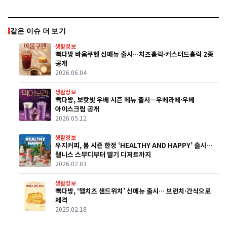
같은 이슈 더 보기
생활정보
빽다방 바움쿠헨 신메뉴 출시…치즈홀릭·커스터드홀릭 2종
공개
2026.06.04
생활정보
빽다방, 보랏빛 우베 시즌 메뉴 출시…우베라떼·우베
아이스크림 공개
2026.05.12
생활정보
우지커피, 봄 시즌 한정 ‘HEALTHY AND HAPPY’ 출시…
웰니스 스무디부터 딸기 디저트까지
2026.02.03
생활정보
빽다방, ‘햄치즈 샌드위치’ 신메뉴 출시… 브런치·간식으로
제격
2025.02.18