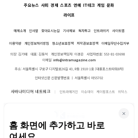
주요뉴스
사회
경제
스포츠
연예
IT테크
게임
문화
라이프
매체소개
인사말
찾아오시는길
기사제보
독자투고
인트라위키
사이트맵
이용약관
개인정보처리방침
청소년보호정책
저작권보호정책
이메일무단수집거부
의장: 김기태
대표: 김동석
개인정보책임자: 이경은
사업자번호: 553-81-03698
이메일:
info@intramagazine.com
주소: 서울특별시 구로구 디지털로26길 43, R동 1910-1호 (대륭포스트타워8차)
인터넷신문 신문발행번호 ㅣ 서울특별시 아55702
사바나미디어 네트워크
인트라매거진
이슈데이
케이팝포스트
위닥스
×
홈 화면에 추가하고 바로
여세요