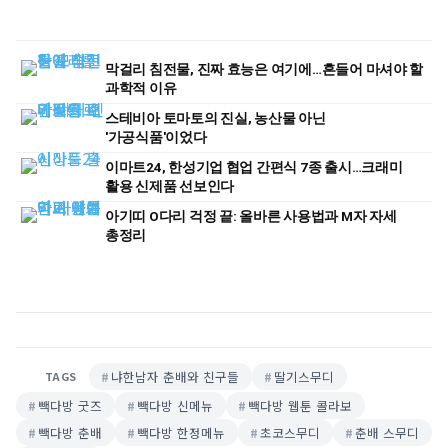
막걸리 침전물, 진짜 효능은 여기에…흔들어 마셔야 할
과학적 이유
스테비아 토마토의 진실, 농산물 아닌
'가공식품'이었다
이마트24, 한성기업 협업 간편식 7종 출시…크래미
활용 신제품 선보인다
아기띠 O다리 걱정 끝: 올바른 사용법과 M자 자세
총정리
냐한남자 춘배와 친구들
딸기스무디
TAGS
빽다방 굿즈
빽다방 신메뉴
빽다방 웹툰 콜라보
빽다방 춘배
빽다방 한정메뉴
초코스무디
춘배 스무디