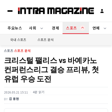
주요뉴스
사회
경제
스포츠
연예
국내 스포츠
스포츠 분석
스포츠
›
스포츠 분석
크리스털 팰리스 vs 바예카노
컨퍼런스리그 결승 프리뷰, 첫
유럽 우승 도전
4분 읽기
2026.05.21 15:11
김 용현
BY