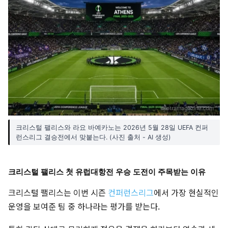
크리스털 팰리스와 라요 바예카노는 2026년 5월 28일 UEFA 컨퍼
런스리그 결승전에서 맞붙는다. (사진 출처 - AI 생성)
크리스털 팰리스 첫 유럽대항전 우승 도전이 주목받는 이유
크리스털 팰리스는 이번 시즌
컨퍼런스리그
에서 가장 현실적인
운영을 보여준 팀 중 하나라는 평가를 받는다.