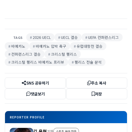
2026 UECL
UECL 결승
UEFA 컨퍼런스리그
TAGS
바예카노
바예카노 압박 축구
유럽대항전 결승
컨퍼런스리그 결승
크리스털 팰리스
크리스털 팰리스 바예카노 프리뷰
팰리스 전술 분석
SNS 공유하기
주소 복사
댓글보기
저장
REPORTER PROFILE
김 용현
기자
스포츠 분야 전문