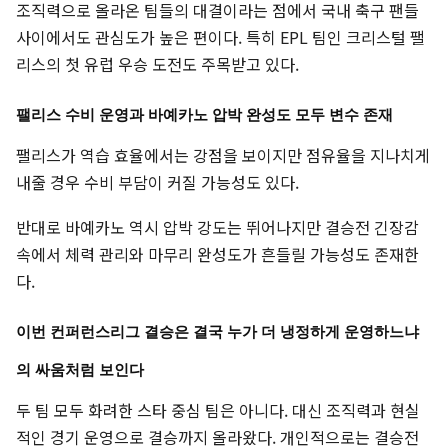
조직력으로 올라온 팀들의 대결이라는 점에서 국내 축구 팬들
사이에서도 관심도가 높은 편이다. 특히 EPL 팀인 크리스털 팰
리스의 첫 유럽 우승 도전도 주목받고 있다.
팰리스 수비 운영과 바예카노 압박 완성도 모두 변수 존재
팰리스가 역습 효율에서는 강점을 보이지만 점유율을 지나치게
내줄 경우 수비 부담이 커질 가능성도 있다.
반대로 바예카노 역시 압박 강도는 뛰어나지만 결승전 긴장감
속에서 체력 관리와 마무리 완성도가 흔들릴 가능성도 존재한
다.
이번 컨퍼런스리그 결승은 결국 누가 더 냉정하게 운영하느냐
의 싸움처럼 보인다
두 팀 모두 화려한 스타 중심 팀은 아니다. 대신 조직력과 현실
적인 경기 운영으로 결승까지 올라왔다. 개인적으로는 결승전